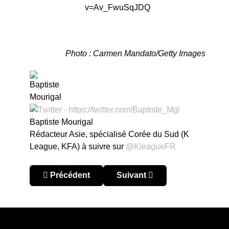
v=Av_FwuSqJDQ
Photo : Carmen Mandato/Getty Images
Baptiste Mourigal
Rédacteur Asie, spécialisé Corée du Sud (K
League, KFA) à suivre sur
@KleagueFR
Article précédent : MLS 2025 : la première étoile 
Article suivant : MLS 2025 :
Précédent
Suivant