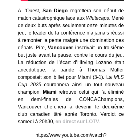
À l’Ouest,
San Diego
regrettera son début de
match catastrophique face aux
Whitecaps
. Mené
de deux buts après seulement onze minutes de
jeu, le leader de la conférence n’a jamais réussi
à remonter la pente malgré une domination des
débats. Pire,
Vancouver
inscrivait un troisième
but juste avant la pause, contre le cours du jeu.
La réduction de l’écart d’Hirving Lozano était
anecdotique, la bande à Thomas Müller
compostait son billet pour Miami (3-1). La
MLS
Cup 2025
couronnera ainsi un tout nouveau
champion,
Miami
retrouve celui qui l’a éliminé
en demi-finales de CONCAChampions,
Vancouver cherchera a devenir le deuxième
club canadien titré après Toronto. Verdict ce
samedi à 20h30,
en direct sur LOTV
.
https://www.youtube.com/watch?