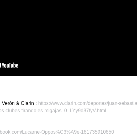
 Verón à Clarín :
https://www.clarin.com/deportes/juan-sebastia
vos-clubes-tirandoles-migajas_0_LYy9d87fyV.html