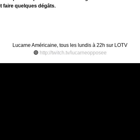
t faire quelques dégâts.
Lucarne Américaine, tous les lundis à 22h sur LOTV
🟣
http://twitch.tv/lucarneopposee