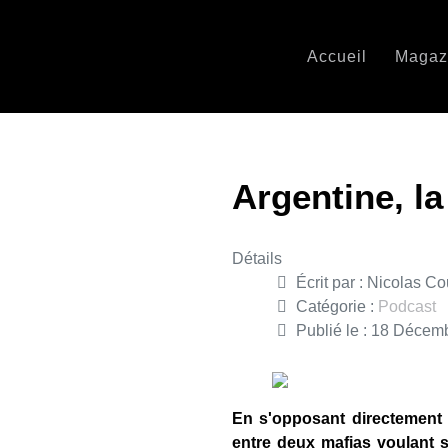
Accueil
Magaz
Argentine, l
Détails
Écrit par :
Nicolas Co
Catégorie :
Podcast
Publié le : 18 Décem
En s'opposant directement 
entre deux mafias voulant s'