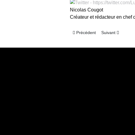
Nicolas Cougot
Créateur et rédacteur en chef
Article précédent : [Lucarne Amér
Article suivant : 
Précédent
Suivant