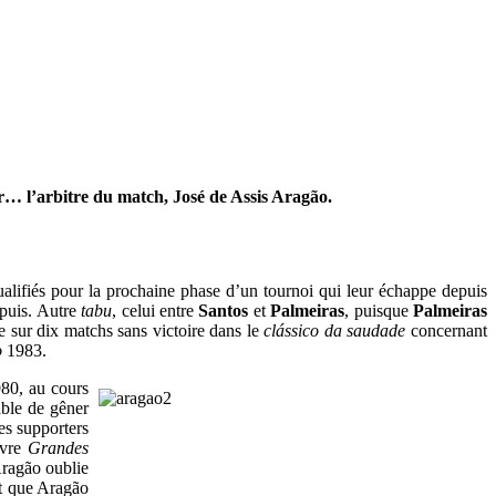
r… l’arbitre du match, José de Assis Aragão.
ualifiés pour la prochaine phase d’un tournoi qui leur échappe depuis
depuis. Autre
tabu
, celui entre
Santos
et
Palmeiras
, puisque
Palmeiras
 sur dix matchs sans victoire dans le
clássico
da saudade
concernant
o
1983.
980, au cours
able de gêner
es supporters
ivre
Grandes
Aragão oublie
nt que Aragão