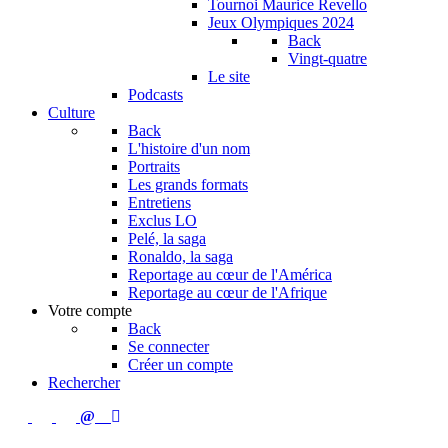
Tournoi Maurice Revello
Jeux Olympiques 2024
Back
Vingt-quatre
Le site
Podcasts
Culture
Back
L'histoire d'un nom
Portraits
Les grands formats
Entretiens
Exclus LO
Pelé, la saga
Ronaldo, la saga
Reportage au cœur de l'América
Reportage au cœur de l'Afrique
Votre compte
Back
Se connecter
Créer un compte
Rechercher