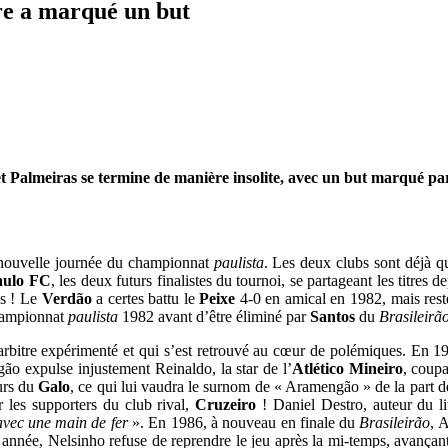
tre a marqué un but
 Palmeiras se termine de manière insolite, avec un but marqué pa
ouvelle journée du championnat
paulista
. Les deux clubs sont déjà q
aulo FC
, les deux futurs finalistes du tournoi, se partageant les titres 
ns ! Le
Verdão
a certes battu le
Peixe
4-0 en amical en 1982, mais reste
championnat
paulista
1982 avant d’être éliminé par
Santos
du
Brasileirã
arbitre expérimenté et qui s’est retrouvé au cœur de polémiques. En 1
agão expulse injustement Reinaldo, la star de l’
Atlético Mineiro
, coup
urs du
Galo
, ce qui lui vaudra le surnom de « Aramengão » de la part d
 les supporters du club rival,
Cruzeiro
! Daniel Destro, auteur du l
 avec une main de fer
». En 1986, à nouveau en finale du
Brasileirão
, 
année, Nelsinho refuse de reprendre le jeu après la mi-temps, avança