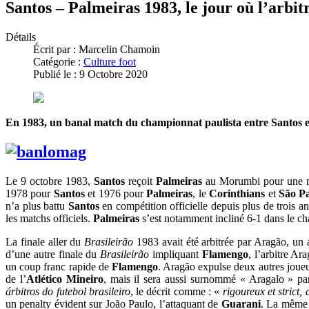
Santos – Palmeiras 1983, le jour où l’arbi
Détails
Écrit par :
Marcelin Chamoin
Catégorie :
Culture foot
Publié le : 9 Octobre 2020
En 1983, un banal match du championnat paulista entre Santos et
Le 9 octobre 1983,
Santos
reçoit
Palmeiras
au Morumbi pour une n
1978 pour
Santos
et 1976 pour
Palmeiras
, le
Corinthians
et
São P
n’a plus battu
Santos
en compétition officielle depuis plus de trois a
les matchs officiels.
Palmeiras
s’est notamment incliné 6-1 dans le 
La finale aller du
Brasileirão
1983 avait été arbitrée par Aragão, un 
d’une autre finale du
Brasileirão
impliquant
Flamengo
, l’arbitre Ar
un coup franc rapide de
Flamengo
. Aragão expulse deux autres joue
de l’
Atlético
Mineiro
, mais il sera aussi surnommé « Aragalo » par
árbitros do futebol brasileiro
, le décrit comme : «
rigoureux et strict,
un penalty évident sur João Paulo, l’attaquant de
Guarani
. La même 