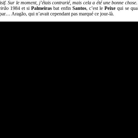
écisif. Sur le moment, j’étais contrarié, mais cela a été une bonne chos
eirão
1984 et si
Palmeiras
bat enfin
Santos
, c’est le
Peixe
qui se qual
 par… Aragão, qui n’avait cependant pas marqué ce jour-là.