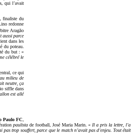
, qui l’avait
, finaliste du
 Lino redonne
rbitre Aragão
Et aussi parce
ient dans les
té du poteau.
té du but : «
me célébré le
entral, ce qui
’au milieu de
ait neutre, ça
o siffle dans
allon est allé
o Paulo FC
,
ération
paulista
de football, José Maria Marin. «
Il a pris la lettre, l’a
ai pas trop souffert, parce que le match n’avait pas d’enjeu. Tout était