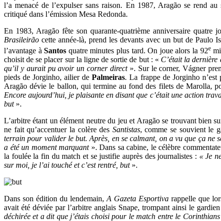
l’a menacé de l’expulser sans raison. En 1987, Aragão se rend au st
critiqué dans l’émission Mesa Redonda.
En 1983, Aragão fête son quarante-quatrième anniversaire quatre j
Brasileirão
cette année-là, prend les devants avec un but de Paulo I
e
l’avantage à
Santos
quatre minutes plus tard. On joue alors la 92
min
choisit de se placer sur la ligne de sortie de but : «
C’était la dernière
qu’il y aurait pu avoir un corner direct
». Sur le corner, Vágner pren
pieds de Jorginho, ailier de
Palmeiras
. La frappe de Jorginho n’est 
Aragão dévie le ballon, qui termine au fond des filets de Marolla, p
Encore aujourd’hui, je plaisante en disant que c’était une action trav
but
».
L’arbitre étant un élément neutre du jeu et Aragão se trouvant bien sur l
ne fait qu’accentuer la colère des
Santistas
, comme se souvient le g
terrain pour valider le but. Après, en se calmant, on a vu que ça ne se
a été un moment marquant
». Dans sa cabine, le célèbre commentate
la foulée la fin du match et se justifie auprès des journalistes :
« Je ne
sur moi, je l’ai touché et c’est rentré, but
».
Dans son édition du lendemain,
A Gazeta Esportiva
rappelle que lo
avait été déviée par l’arbitre anglais Snape, trompant ainsi le gardie
déchirée et a dit que j’étais choisi pour le match entre le Corinthians