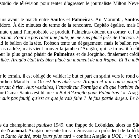
udio de télévision pour tenter d’agresser le journaliste Milton Neves
ours avant le match entre
Santos
et
Palmeiras
. Au Morumbi,
Santos
sidoro. À dix minutes du terme de la rencontre, Capitão égalise, mais
ute quand l’improbable se produit. Palmeiras obtient un corner, et l’a
 action. Pour ne pas rater une faute, je me suis placé près de l’action. 
d le ballon de la tête, Robson tente un dégagement, mais le ballon rev
pas cadrée, mais vient trouver la jambe d’Aragão, qui se trouvait à cô
our le plus grand plaisir de
Palmeiras
et de Jorginho, finalement crédi
aillée. Aragão était très bien placé au moment de ma frappe. Et il a mê
e terrain, il est obligé de valider le but et part en sprint vers le rond c
ardien Marolla : «
On est tous allés vers Aragão et il a couru jusqu
rvait à rien. Aux vestiaires, l’entraîneur Formiga a dit que l’arbitre ét
ur Osmar Santos est hilare : «
But d’Aragão pour Palmeiras !
». Aragã
 suis pas fautif, qu’est-ce que je vais faire ? Je fais partie du jeu. Le b
rs du championnat
paulista
1949, une frappe de Leônidas, alors au
Sã
n de
Nacional
. Aragão présente lui sa démission au président de la féd
 et Santo André, trois jours plus tard
» confiait Aragão à
UOL
. «
Je n’