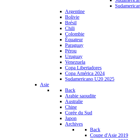
Sudamerica
Sudamerica
Argentine
Bolivie
Brésil
Chili
Colombie
Équateur
Paraguay
Pérou
Uruguay
Venezuela
Copa Libertadores
Copa América 2024
Sudamericano U20 2025
Asie
Back
Arabie saoudite
Australie
Chine
Corée du Sud
Japon
Archives
Back
Coupe d'Asie 2019