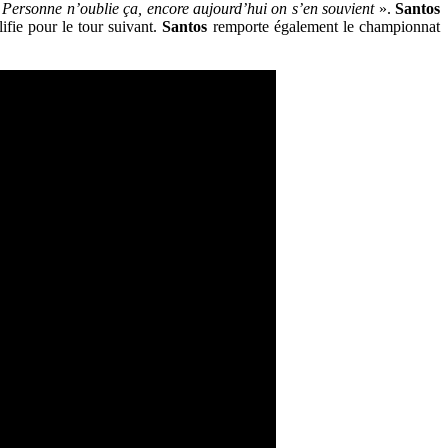
e. Personne n’oublie ça, encore aujourd’hui on s’en souvient
».
Santos
ifie pour le tour suivant.
Santos
remporte également le championnat