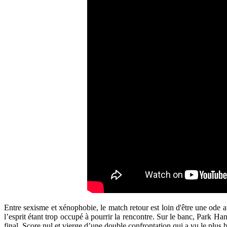
Entre sexisme et xénophobie, le match retour est loin d'être une ode a
l’esprit étant trop occupé à pourrir la rencontre. Sur le banc, Park
final. Score nul et vierge d’une double confrontation qui a vu le plu