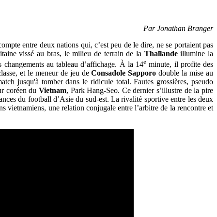
Par Jonathan Branger
pte entre deux nations qui, c’est peu de le dire, ne se portaient pas
aine vissé au bras, le milieu de terrain de la
Thaïlande
illumine la
e
les changements au tableau d’affichage. À la 14
minute, il profite des
classe, et le meneur de jeu de
Consadole Sapporo
double la mise au
tch jusqu'à tomber dans le ridicule total. Fautes grossières, pseudo
eur coréen du
Vietnam
, Park Hang-Seo. Ce dernier s’illustre de la pire
ances du football d’Asie du sud-est. La rivalité sportive entre les deux
ns vietnamiens, une relation conjugale entre l’arbitre de la rencontre et