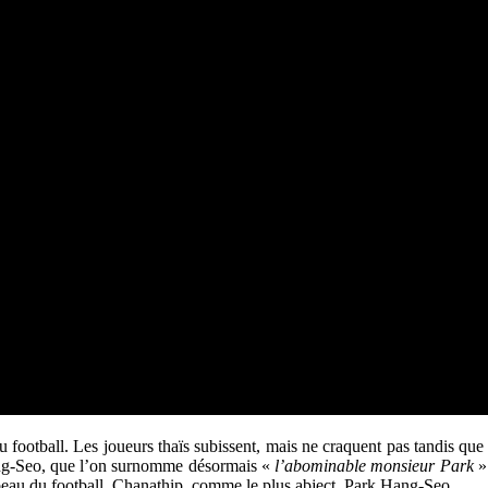
u football. Les joueurs thaïs subissent, mais ne craquent pas tandis que 
 Hang-Seo, que l’on surnomme désormais «
l’abominable monsieur Park
»
s beau du football, Chanathip, comme le plus abject, Park Hang-Seo.