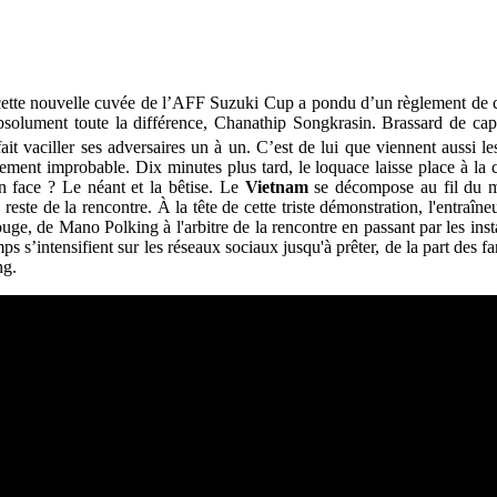
 cette nouvelle cuvée de l’AFF Suzuki Cup a pondu d’un règlement de com
solument toute la différence, Chanathip Songkrasin. Brassard de capit
 fait vaciller ses adversaires un à un. C’est de lui que viennent aussi 
lement improbable. Dix minutes plus tard, le loquace laisse place à la 
n face ? Le néant et la bêtise. Le
Vietnam
se décompose au fil du ma
reste de la rencontre. À la tête de cette triste démonstration, l'entraîn
uge, de Mano Polking à l'arbitre de la rencontre en passant par les inst
s s’intensifient sur les réseaux sociaux jusqu'à prêter, de la part des fa
ng.