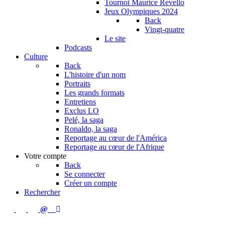
Tournoi Maurice Revello
Jeux Olympiques 2024
Back
Vingt-quatre
Le site
Podcasts
Culture
Back
L'histoire d'un nom
Portraits
Les grands formats
Entretiens
Exclus LO
Pelé, la saga
Ronaldo, la saga
Reportage au cœur de l'América
Reportage au cœur de l'Afrique
Votre compte
Back
Se connecter
Créer un compte
Rechercher