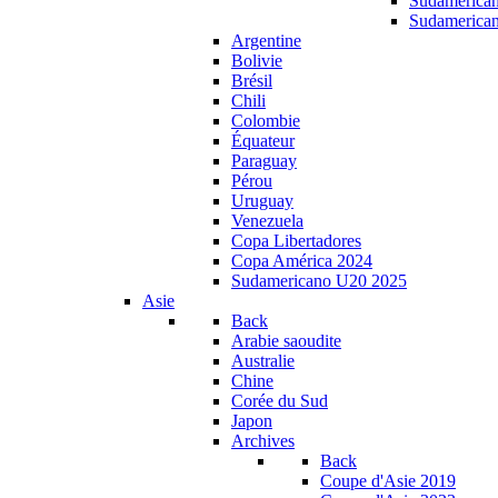
Sudamerica
Sudamerica
Argentine
Bolivie
Brésil
Chili
Colombie
Équateur
Paraguay
Pérou
Uruguay
Venezuela
Copa Libertadores
Copa América 2024
Sudamericano U20 2025
Asie
Back
Arabie saoudite
Australie
Chine
Corée du Sud
Japon
Archives
Back
Coupe d'Asie 2019