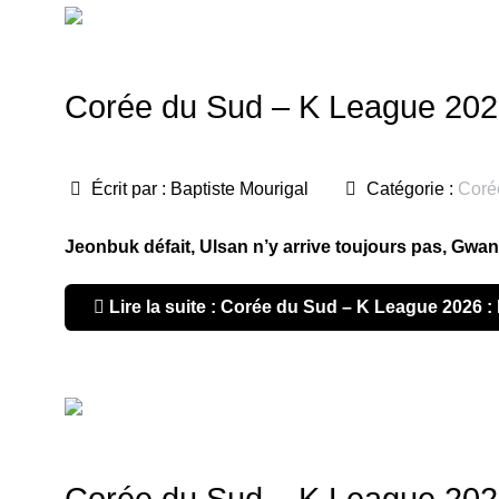
Corée du Sud – K League 2026
Écrit par :
Baptiste Mourigal
Catégorie :
Coré
Jeonbuk défait, Ulsan n’y arrive toujours pas, Gwan
Lire la suite : Corée du Sud – K League 2026 :
Corée du Sud – K League 202