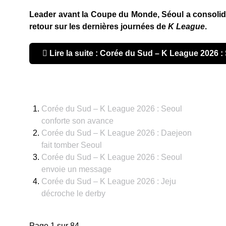
Leader avant la Coupe du Monde, Séoul a consolidé 
retour sur les dernières journées de
K League
.
Lire la suite : Corée du Sud – K League 2026 :
Corée du Sud – K League 2026 : Seoul
conforte son avance
Corée du Sud – K League 2026 : Daejeon
fait tomber Seoul
Corée du Sud – K League 2026 : Seoul
envoie un message
Corée du Sud – K League 2026 : Jeju
décroche le derby
Page 1 sur 84