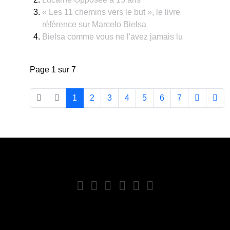
« Les 11 chemins vers le but », le livre
référence sur Marcelo Bielsa
Bielsa comme vous ne l'avez jamais lu
Page 1 sur 7
1
2
3
4
5
6
7