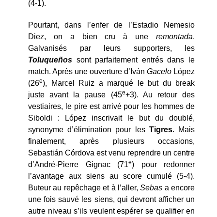
(4-1).
Pourtant, dans l’enfer de l’Estadio Nemesio
Diez, on a bien cru à une
remontada
.
Galvanisés par leurs supporters, les
Toluqueños
sont parfaitement entrés dans le
match. Après une ouverture d’Iván
Gacelo
López
e
(26
), Marcel Ruiz a marqué le but du break
e
juste avant la pause (45
+3). Au retour des
vestiaires, le pire est arrivé pour les hommes de
Siboldi : López inscrivait le but du doublé,
synonyme d’élimination pour les
Tigres
. Mais
finalement, après plusieurs occasions,
Sebastián Córdova est venu reprendre un centre
e
d’André-Pierre Gignac (71
) pour redonner
l’avantage aux siens au score cumulé (5-4).
Buteur au repêchage et à l’aller,
Sebas
a encore
une fois sauvé les siens, qui devront afficher un
autre niveau s’ils veulent espérer se qualifier en