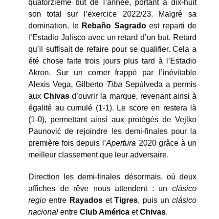
quatorzième but de l’année, portant à dix-huit
son total sur l’exercice 2022/23. Malgré sa
domination, le
Rebaño Sagrado
est reparti de
l’Estadio Jalisco avec un retard d’un but. Retard
qu’il suffisait de refaire pour se qualifier. Cela a
été chose faite trois jours plus tard à l’Estadio
Akron. Sur un corner frappé par l’inévitable
Alexis Vega, Gilberto
Tiba
Sepúlveda a permis
aux
Chivas
d’ouvrir la marque, revenant ainsi à
égalité au cumulé (1-1). Le score en restera là
(1-0), permettant ainsi aux protégés de Vejlko
Paunović de rejoindre les demi-finales pour la
première fois depuis l’
Apertura
2020 grâce à un
meilleur classement que leur adversaire.
Direction les demi-finales désormais, où deux
affiches de rêve nous attendent : un
clásico
regio
entre
Rayados
et
Tigres
, puis un
clásico
nacional
entre
Club América
et
Chivas
.