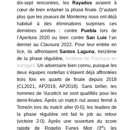
dix-sept rencontres, les
Rayados
avaient à
cœur de bien entamer la phase finale. D’autant
plus que les joueurs de Monterrey nous ont déjà
habitué à des éliminations surprises ces
dernières années : contre
Puebla
lors de
l’
Apertura
2020 ou bien contre
San Luis
l’an
dernier au
Clausura
2022. Pour leur entrée en
lice, ils affrontaient
Santos Laguna
, treizième
de la phase régulière,
tombeur de Pachuca en
barrages.
Un adversaire bien connu, puisque les
deux équipes
norteñas
s’étaient déjà affrontées
trois fois en quarts de finale depuis 2018
(CL2021, AP2019, AP2018). Sans briller, les
hommes de Vucetich se sont qualifiés pour les
demi-finales. Après un match nul assez fermé à
Torreón lors du match aller (0-0), les leaders de
la phase régulière ont fait le job au retour
(victoire 2-0). Après une ouverture du score
e
rapide de Rogelio Funes Mori (3
), les