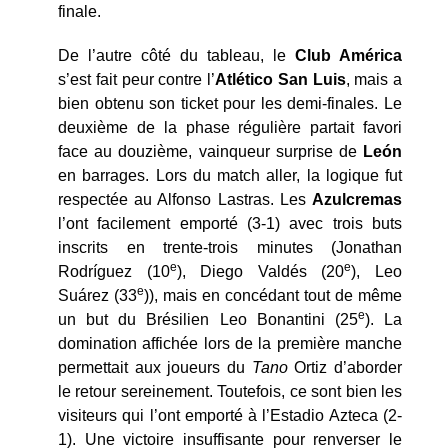
finale.
De l’autre côté du tableau, le
Club América
s’est fait peur contre l’
Atlético San Luis
, mais a
bien obtenu son ticket pour les demi-finales. Le
deuxième de la phase régulière partait favori
face au douzième, vainqueur surprise de
León
en barrages. Lors du match aller, la logique fut
respectée au Alfonso Lastras. Les
Azulcremas
l’ont facilement emporté (3-1) avec trois buts
inscrits en trente-trois minutes (Jonathan
e
e
Rodríguez (10
), Diego Valdés (20
), Leo
e
Suárez (33
)), mais en concédant tout de même
e
un but du Brésilien Leo Bonantini (25
). La
domination affichée lors de la première manche
permettait aux joueurs du
Tano
Ortiz d’aborder
le retour sereinement. Toutefois, ce sont bien les
visiteurs qui l’ont emporté à l’Estadio Azteca (2-
1). Une victoire insuffisante pour renverser le