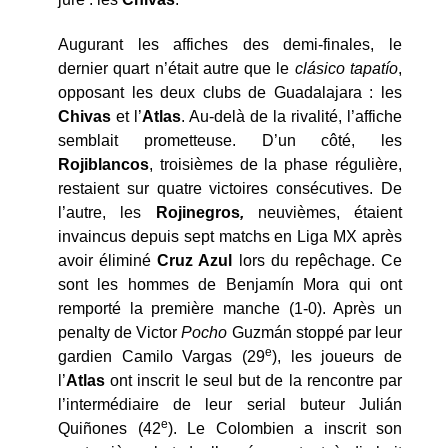
Augurant les affiches des demi-finales, le
dernier quart n’était autre que le
clásico tapatío
,
opposant les deux clubs de Guadalajara : les
Chivas
et l’
Atlas
. Au-delà de la rivalité, l’affiche
semblait prometteuse. D’un côté, les
Rojiblancos
, troisièmes de la phase régulière,
restaient sur quatre victoires consécutives. De
l’autre, les
Rojinegros
,
neuvièmes, étaient
invaincus depuis sept matchs en Liga MX après
avoir éliminé
Cruz Azul
lors du repêchage. Ce
sont les hommes de Benjamín Mora qui ont
remporté la première manche (1-0). Après un
penalty de Victor
Pocho
Guzmán stoppé par leur
e
gardien Camilo Vargas (29
), les joueurs de
l’
Atlas
ont inscrit le seul but de la rencontre par
l’intermédiaire de leur serial buteur Julián
e
Quiñones (42
). Le Colombien a inscrit son