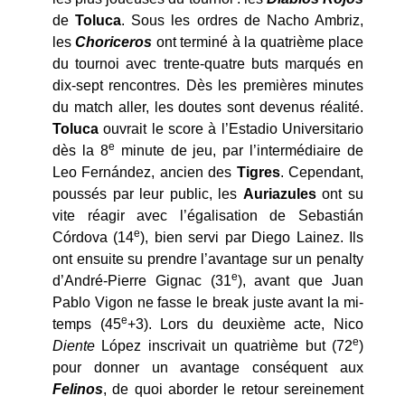
de
Toluca
. Sous les ordres de Nacho Ambriz,
les
Choriceros
ont terminé à la quatrième place
du tournoi avec trente-quatre buts marqués en
dix-sept rencontres. Dès les premières minutes
du match aller, les doutes sont devenus réalité.
Toluca
ouvrait le score à l’Estadio Universitario
e
dès la 8
minute de jeu, par l’intermédiaire de
Leo Fernández, ancien des
Tigres
. Cependant,
poussés par leur public, les
Auriazules
ont su
vite réagir avec l’égalisation de Sebastián
e
Córdova (14
), bien servi par Diego Lainez. Ils
ont ensuite su prendre l’avantage sur un penalty
e
d’André-Pierre Gignac (31
), avant que Juan
Pablo Vigon ne fasse le break juste avant la mi-
e
temps (45
+3). Lors du deuxième acte, Nico
e
Diente
López inscrivait un quatrième but (72
)
pour donner un avantage conséquent aux
Felinos
, de quoi aborder le retour sereinement