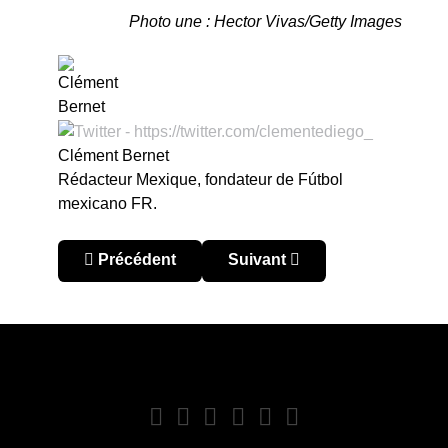
Photo une : Hector Vivas/Getty Images
Clément Bernet
Rédacteur Mexique, fondateur de Fútbol
mexicano FR.
Article précédent : Mexique – Clausura 2023 : Ch
Article suivant : Mexique – C
Précédent
Suivant