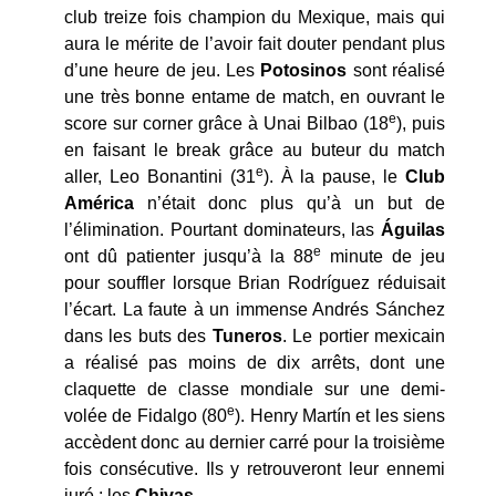
club treize fois champion du Mexique, mais qui
aura le mérite de l’avoir fait douter pendant plus
d’une heure de jeu. Les
Potosinos
sont réalisé
une très bonne entame de match, en ouvrant le
e
score sur corner grâce à Unai Bilbao (18
), puis
en faisant le break grâce au buteur du match
e
aller, Leo Bonantini (31
). À la pause, le
Club
América
n’était donc plus qu’à un but de
l’élimination. Pourtant dominateurs, las
Águilas
e
ont dû patienter jusqu’à la 88
minute de jeu
pour souffler lorsque Brian Rodríguez réduisait
l’écart. La faute à un immense Andrés Sánchez
dans les buts des
Tuneros
. Le portier mexicain
a réalisé pas moins de dix arrêts, dont une
claquette de classe mondiale sur une demi-
e
volée de Fidalgo (80
). Henry Martín et les siens
accèdent donc au dernier carré pour la troisième
fois consécutive. Ils y retrouveront leur ennemi
juré : les
Chivas
.