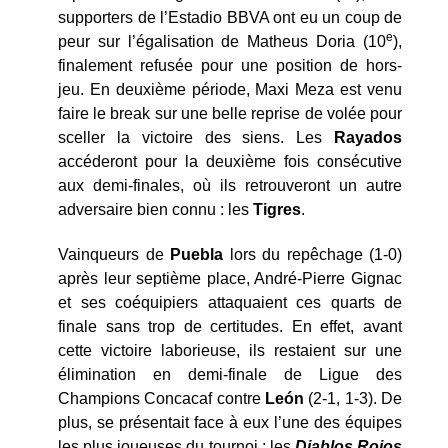
supporters de l’Estadio BBVA ont eu un coup de
e
peur sur l’égalisation de Matheus Doria (10
),
finalement refusée pour une position de hors-
jeu. En deuxième période, Maxi Meza est venu
faire le break sur une belle reprise de volée pour
sceller la victoire des siens. Les
Rayados
accéderont pour la deuxième fois consécutive
aux demi-finales, où ils retrouveront un autre
adversaire bien connu : les
Tigres
.
Vainqueurs de
Puebla
lors du repêchage (1-0)
après leur septième place, André-Pierre Gignac
et ses coéquipiers attaquaient ces quarts de
finale sans trop de certitudes. En effet, avant
cette victoire laborieuse, ils restaient sur une
élimination en demi-finale de Ligue des
Champions Concacaf contre
León
(2-1, 1-3). De
plus, se présentait face à eux l’une des équipes
les plus joueuses du tournoi : les
Diablos Rojos