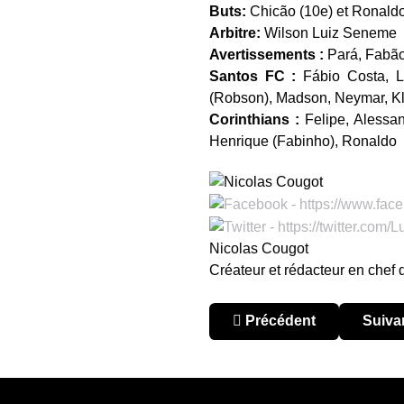
Buts:
Chicão (10e) et Ronaldo 
Arbitre:
Wilson Luiz Seneme
Avertissements :
Pará, Fabão 
Santos FC :
Fábio Costa, Lu
(Robson), Madson, Neymar, Kl
Corinthians :
Felipe, Alessand
Henrique (Fabinho), Ronaldo
Nicolas Cougot
Créateur et rédacteur en chef
Article précédent : Argent
Articl
Précédent
Suiva