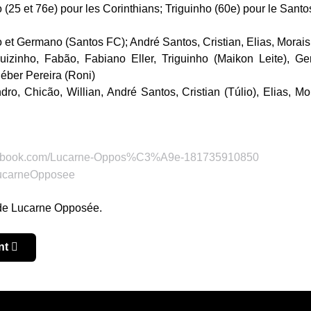
(25 et 76e) pour les Corinthians; Triguinho (60e) pour le Santo
et Germano (Santos FC); André Santos, Cristian, Elias, Morais 
izinho, Fabão, Fabiano Eller, Triguinho (Maikon Leite), G
éber Pereira (Roni)
ro, Chicão, Willian, André Santos, Cristian (Túlio), Elias, Mo
 de Lucarne Opposée.
ine : les écarts de creusent.
e suivant : Argentine 10e journée : Velez poursuit, River cale
nt