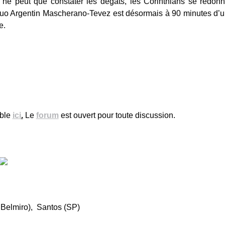
ne peut que constater les dégâts, les Corinthians se redonnen
uo Argentin Mascherano-Tevez est désormais à 90 minutes d’un 2
e.
ible
ici
.
Le
forum
est ouvert pour toute discussion.
 Belmiro), Santos (SP)