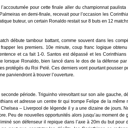
’accoutumée pour cette finale aller du championnat paulista
 Palmeiras en demi-finale, recevait pour l’occasion les Corinth
ique buteur, un certain Ronaldo restait sur 8 buts en 12 matchs
atch débute tambour battant, comme souvent dans les compét
 frapper les premiers. 10e minute, coup franc logique obtenu 
ntence et ca fait 1-0. Santos est dépassé et les Corinthians
nute lorsque Ronaldo, bien lancé dans le dos de la défense pa
es protégés du Roi Pelé. Ces derniers vont pourtant pousser po
 ne parviendront à trouver l’ouverture.
la seconde période. Triguinho virevoltant sur son aile gauche, 
thians et adresse un centre tir qui trompe Felipe de la même
 Chelsea – Liverpool de légende il y a une dizaine de jours.
core. Peu de nouvelles opportunités alors jusqu’au moment de 
 éliminé son défenseur il repique dans l’axe à 20m du but pour 