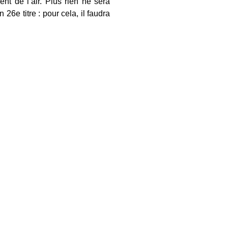
t de l’air. Plus rien ne sera
6e titre : pour cela, il faudra