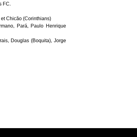
s FC.
et Chicão (Corinthians)
ermano, Pará, Paulo Henrique
rais, Douglas (Boquita), Jorge
.