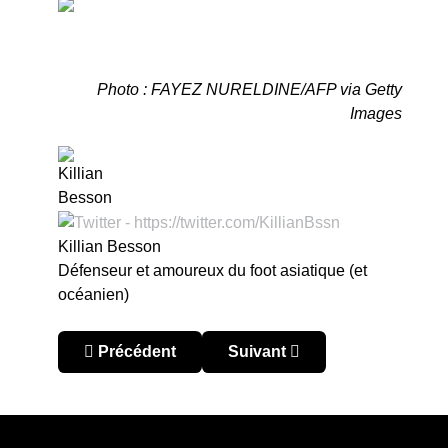
Photo : FAYEZ NURELDINE/AFP via Getty
Images
Killian Besson
Défenseur et amoureux du foot asiatique (et
océanien)
Article précédent : Arabie saoudite – SPL 2023/2
Article suivant : Arabie saou
Précédent
Suivant