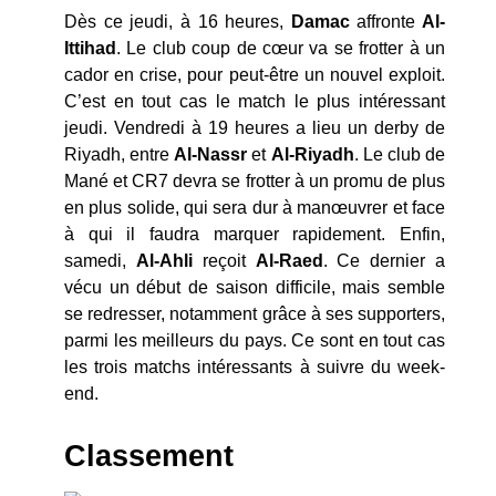
Dès ce jeudi, à 16 heures,
Damac
affronte
Al-
Ittihad
. Le club coup de cœur va se frotter à un
cador en crise, pour peut-être un nouvel exploit.
C’est en tout cas le match le plus intéressant
jeudi. Vendredi à 19 heures a lieu un derby de
Riyadh, entre
Al-Nassr
et
Al-Riyadh
. Le club de
Mané et CR7 devra se frotter à un promu de plus
en plus solide, qui sera dur à manœuvrer et face
à qui il faudra marquer rapidement. Enfin,
samedi,
Al-Ahli
reçoit
Al-Raed
. Ce dernier a
vécu un début de saison difficile, mais semble
se redresser, notamment grâce à ses supporters,
parmi les meilleurs du pays. Ce sont en tout cas
les trois matchs intéressants à suivre du week-
end.
Classement