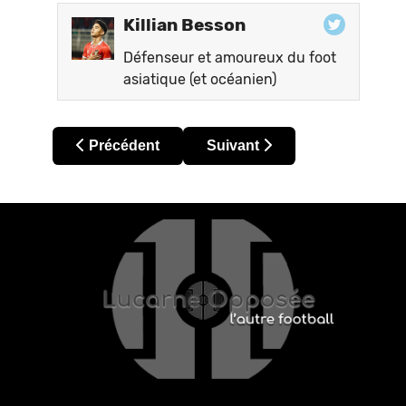
Killian Besson
Défenseur et amoureux du foot
asiatique (et océanien)
Article précédent : Arabie saoudite – SPL 2024/25 
Article suivant : Arabie saou
Précédent
Suivant