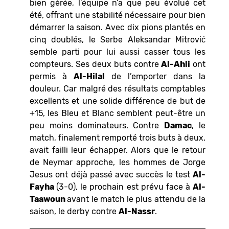
bien gérée, l’équipe n’a que peu évolué cet
été, offrant une stabilité nécessaire pour bien
démarrer la saison. Avec dix pions plantés en
cinq doublés, le Serbe Aleksandar Mitrović
semble parti pour lui aussi casser tous les
compteurs. Ses deux buts contre
Al-Ahli
ont
permis à
Al-Hilal
de l’emporter dans la
douleur. Car malgré des résultats comptables
excellents et une solide différence de but de
+15, les Bleu et Blanc semblent peut-être un
peu moins dominateurs. Contre
Damac
, le
match, finalement remporté trois buts à deux,
avait failli leur échapper. Alors que le retour
de Neymar approche, les hommes de Jorge
Jesus ont déjà passé avec succès le test
Al-
Fayha
(3-0), le prochain est prévu face à
Al-
Taawoun
avant le match le plus attendu de la
saison, le derby contre
Al-Nassr
.