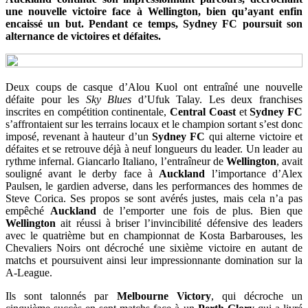
une nouvelle victoire face à Wellington, bien qu’ayant enfin
encaissé un but. Pendant ce temps, Sydney FC poursuit son
alternance de victoires et défaites.
Deux coups de casque d’Alou Kuol ont entraîné une nouvelle
défaite pour les
Sky Blues
d’Ufuk Talay. Les deux franchises
inscrites en compétition continentale,
Central Coast
et
Sydney FC
s’affrontaient sur les terrains locaux et le champion sortant s’est donc
imposé, revenant à hauteur d’un
Sydney FC
qui alterne victoire et
défaites et se retrouve déjà à neuf longueurs du leader. Un leader au
rythme infernal. Giancarlo Italiano, l’entraîneur de
Wellington
, avait
souligné avant le derby face à
Auckland
l’importance d’Alex
Paulsen, le gardien adverse, dans les performances des hommes de
Steve Corica. Ses propos se sont avérés justes, mais cela n’a pas
empêché
Auckland
de l’emporter une fois de plus. Bien que
Wellington
ait réussi à briser l’invincibilité défensive des leaders
avec le quatrième but en championnat de Kosta Barbarouses, les
Chevaliers Noirs ont décroché une sixième victoire en autant de
matchs et poursuivent ainsi leur impressionnante domination sur la
A-League.
Ils sont talonnés par
Melbourne Victory
, qui décroche un