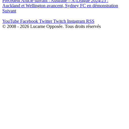
Précédent
Article suivant : Australie – A-League 2024/25 :
Auckland et Wellington avancent, Sydney FC en démonstration
Suivant
YouTube
Facebook
Twitter
Twitch
Instagram
RSS
© 2008 - 2026 Lucarne Opposée. Tous droits réservés