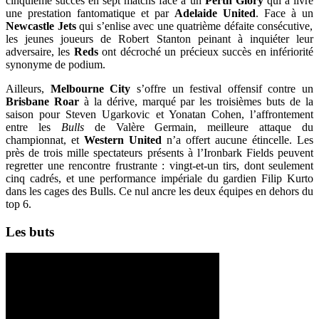
cinquième succès en sept matchs face à un
Perth Glory
qui a livré
une prestation fantomatique et par
Adelaide United
. Face à un
Newcastle Jets
qui s’enlise avec une quatrième défaite consécutive,
les jeunes joueurs de Robert Stanton peinant à inquiéter leur
adversaire, les
Reds
ont décroché un précieux succès en infériorité
synonyme de podium.
Ailleurs,
Melbourne City
s’offre un festival offensif contre un
Brisbane Roar
à la dérive, marqué par les troisièmes buts de la
saison pour Steven Ugarkovic et Yonatan Cohen, l’affrontement
entre les
Bulls
de Valère Germain, meilleure attaque du
championnat, et
Western United
n’a offert aucune étincelle. Les
près de trois mille spectateurs présents à l’Ironbark Fields peuvent
regretter une rencontre frustrante : vingt-et-un tirs, dont seulement
cinq cadrés, et une performance impériale du gardien Filip Kurto
dans les cages des Bulls. Ce nul ancre les deux équipes en dehors du
top 6.
Les buts