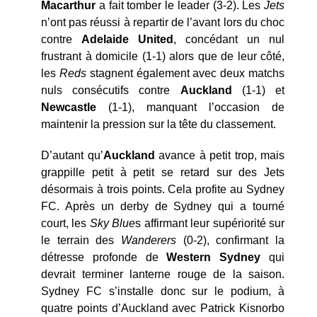
Macarthur
a fait tomber le leader (3-2). Les
Jets
n’ont pas réussi à repartir de l’avant lors du choc
contre
Adelaide United
, concédant un nul
frustrant à domicile (1-1) alors que de leur côté,
les
Reds
stagnent également avec deux matchs
nuls consécutifs contre
Auckland
(1-1) et
Newcastle
(1-1), manquant l’occasion de
maintenir la pression sur la tête du classement.
D’autant qu’
Auckland
avance à petit trop, mais
grappille petit à petit se retard sur des Jets
désormais à trois points. Cela profite au Sydney
FC. Après un derby de Sydney qui a tourné
court, les
Sky Blue
s affirmant leur supériorité sur
le terrain des
Wanderers
(0-2), confirmant la
détresse profonde de
Western Sydney
qui
devrait terminer lanterne rouge de la saison.
Sydney FC s’installe donc sur le podium, à
quatre points d’Auckland avec Patrick Kisnorbo