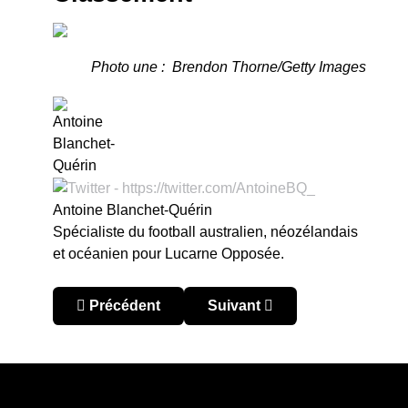
Photo une : Brendon Thorne/Getty Images
Antoine Blanchet-Quérin
Spécialiste du football australien, néozélandais
et océanien pour Lucarne Opposée.
Article précédent : Australie – A-League 2026 : 
Article suivant : Australie –
Précédent
Suivant