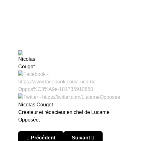
Nicolas Cougot
Créateur et rédacteur en chef de Lucarne
Opposée.
Article précédent : Australie : en fanfare
Article suivant : Australie : C
Précédent
Suivant