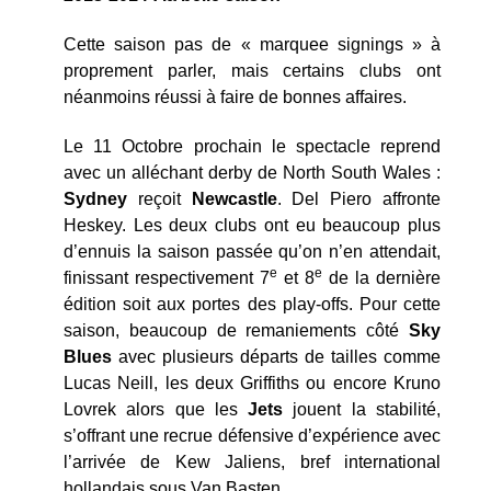
Cette saison pas de « marquee signings » à
proprement parler, mais certains clubs ont
néanmoins réussi à faire de bonnes affaires.
Le 11 Octobre prochain le spectacle reprend
avec un alléchant derby de North South Wales :
Sydney
reçoit
Newcastle
. Del Piero affronte
Heskey. Les deux clubs ont eu beaucoup plus
d’ennuis la saison passée qu’on n’en attendait,
e
e
finissant respectivement 7
et 8
de la dernière
édition soit aux portes des play-offs. Pour cette
saison, beaucoup de remaniements côté
Sky
Blues
avec plusieurs départs de tailles comme
Lucas Neill, les deux Griffiths ou encore Kruno
Lovrek alors que les
Jets
jouent la stabilité,
s’offrant une recrue défensive d’expérience avec
l’arrivée de Kew Jaliens, bref international
hollandais sous Van Basten.