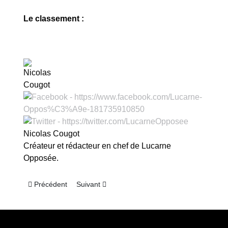
Le classement :
Nicolas Cougot
Créateur et rédacteur en chef de Lucarne
Opposée.
Article précédent : Australie : l’intermède
Article suivant : Australie : dur de voyager
Précédent
Suivant