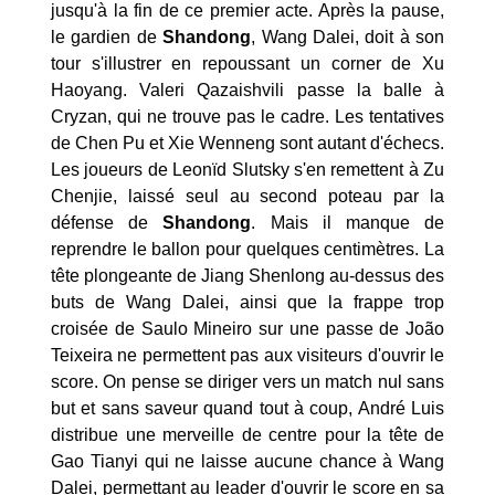
jusqu'à la fin de ce premier acte. Après la pause,
le gardien de
Shandong
, Wang Dalei, doit à son
tour s'illustrer en repoussant un corner de Xu
Haoyang. Valeri Qazaishvili passe la balle à
Cryzan, qui ne trouve pas le cadre. Les tentatives
de Chen Pu et Xie Wenneng sont autant d'échecs.
Les joueurs de Leonïd Slutsky s'en remettent à Zu
Chenjie, laissé seul au second poteau par la
défense de
Shandong
. Mais il manque de
reprendre le ballon pour quelques centimètres. La
tête plongeante de Jiang Shenlong au-dessus des
buts de Wang Dalei, ainsi que la frappe trop
croisée de Saulo Mineiro sur une passe de João
Teixeira ne permettent pas aux visiteurs d'ouvrir le
score. On pense se diriger vers un match nul sans
but et sans saveur quand tout à coup, André Luis
distribue une merveille de centre pour la tête de
Gao Tianyi qui ne laisse aucune chance à Wang
Dalei, permettant au leader d'ouvrir le score en sa