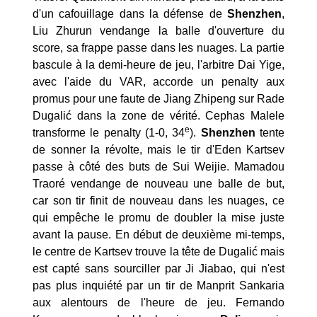
d'un cafouillage dans la défense de
Shenzhen
,
Liu Zhurun vendange la balle d'ouverture du
score, sa frappe passe dans les nuages. La partie
bascule à la demi-heure de jeu, l'arbitre Dai Yige,
avec l'aide du VAR, accorde un penalty aux
promus pour une faute de Jiang Zhipeng sur Rade
Dugalić dans la zone de vérité. Cephas Malele
e
transforme le penalty (1-0, 34
).
Shenzhen
tente
de sonner la révolte, mais le tir d'Eden Kartsev
passe à côté des buts de Sui Weijie. Mamadou
Traoré vendange de nouveau une balle de but,
car son tir finit de nouveau dans les nuages, ce
qui empêche le promu de doubler la mise juste
avant la pause. En début de deuxième mi-temps,
le centre de Kartsev trouve la tête de Dugalić mais
est capté sans sourciller par Ji Jiabao, qui n'est
pas plus inquiété par un tir de Manprit Sankaria
aux alentours de l'heure de jeu. Fernando