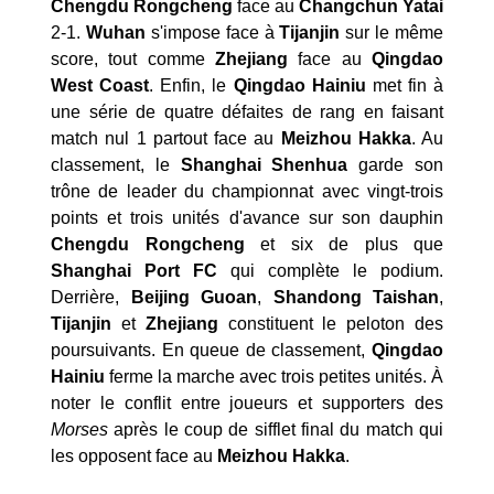
Chengdu
Rongcheng
face au
Changchun
Yatai
2-1.
Wuhan
s'impose face à
Tijanjin
sur le même
score, tout comme
Zhejiang
face au
Qingdao
West Coast
. Enfin, le
Qingdao Hainiu
met fin à
une série de quatre défaites de rang en faisant
match nul 1 partout face au
Meizhou Hakka
. Au
classement, le
Shanghai Shenhua
garde son
trône de leader du championnat avec vingt-trois
points et trois unités d'avance sur son dauphin
Chengdu Rongcheng
et six de plus que
Shanghai Port FC
qui complète le podium.
Derrière,
Beijing Guoan
,
Shandong Taishan
,
Tijanjin
et
Zhejiang
constituent le peloton des
poursuivants. En queue de classement,
Qingdao
Hainiu
ferme la marche avec trois petites unités. À
noter le conflit entre joueurs et supporters des
Morses
après le coup de sifflet final du match qui
les opposent face au
Meizhou Hakka
.