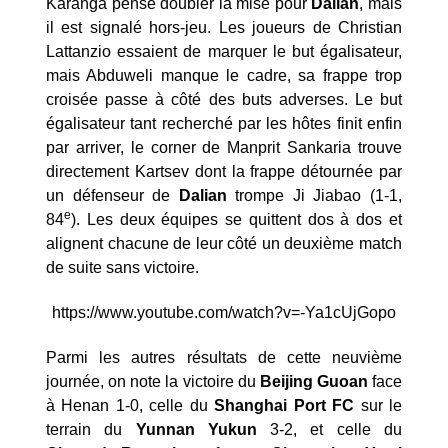
Karanga pense doubler la mise pour
Dalian
, mais
il est signalé hors-jeu. Les joueurs de Christian
Lattanzio essaient de marquer le but égalisateur,
mais Abduweli manque le cadre, sa frappe trop
croisée passe à côté des buts adverses. Le but
égalisateur tant recherché par les hôtes finit enfin
par arriver, le corner de Manprit Sankaria trouve
directement Kartsev dont la frappe détournée par
un défenseur de
Dalian
trompe Ji Jiabao (1-1,
e
84
). Les deux équipes se quittent dos à dos et
alignent chacune de leur côté un deuxième match
de suite sans victoire.
https://www.youtube.com/watch?v=-Ya1cUjGopo
Parmi les autres résultats de cette neuvième
journée, on note la victoire du
Beijing Guoan
face
à Henan 1-0, celle du
Shanghai Port FC
sur le
terrain du
Yunnan Yukun
3-2, et celle du