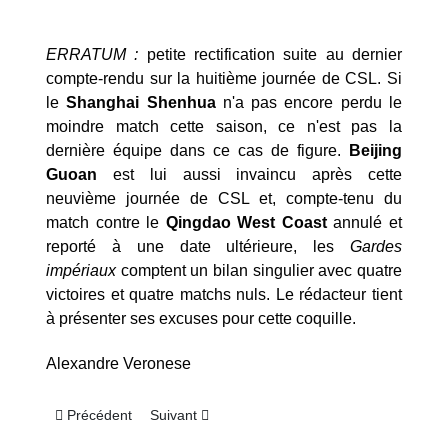
ERRATUM :
petite rectification suite au dernier
compte-rendu sur la huitième journée de CSL. Si
le
Shanghai Shenhua
n'a pas encore perdu le
moindre match cette saison, ce n'est pas la
dernière équipe dans ce cas de figure.
Beijing
Guoan
est lui aussi invaincu après cette
neuvième journée de CSL et, compte-tenu du
match contre le
Qingdao West Coast
annulé et
reporté à une date ultérieure, les
Gardes
impériaux
comptent un bilan singulier avec quatre
victoires et quatre matchs nuls. Le rédacteur tient
à présenter ses excuses pour cette coquille.
Alexandre Veronese
Article précédent : Chine – Chinese Super League 2025 : sal
Article suivant : Chine – Chinese Super Leagu
Précédent
Suivant