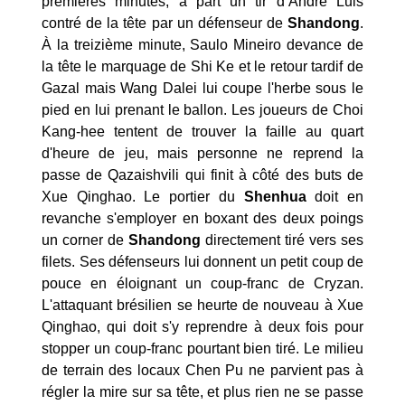
premières minutes, à part un tir d’André Luis
contré de la tête par un défenseur de
Shandong
.
À la treizième minute, Saulo Mineiro devance de
la tête le marquage de Shi Ke et le retour tardif de
Gazal mais Wang Dalei lui coupe l'herbe sous le
pied en lui prenant le ballon. Les joueurs de Choi
Kang-hee tentent de trouver la faille au quart
d'heure de jeu, mais personne ne reprend la
passe de Qazaishvili qui finit à côté des buts de
Xue Qinghao. Le portier du
Shenhua
doit en
revanche s'employer en boxant des deux poings
un corner de
Shandong
directement tiré vers ses
filets. Ses défenseurs lui donnent un petit coup de
pouce en éloignant un coup-franc de Cryzan.
L'attaquant brésilien se heurte de nouveau à Xue
Qinghao, qui doit s'y reprendre à deux fois pour
stopper un coup-franc pourtant bien tiré. Le milieu
de terrain des locaux Chen Pu ne parvient pas à
régler la mire sur sa tête, et plus rien ne se passe