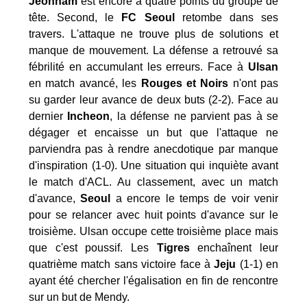
Jeonnam
est encore à quatre points du groupe de
tête. Second, le
FC Seoul
retombe dans ses
travers. L'attaque ne trouve plus de solutions et
manque de mouvement. La défense a retrouvé sa
fébrilité en accumulant les erreurs. Face à
Ulsan
en match avancé, les
Rouges et Noirs
n'ont pas
su garder leur avance de deux buts (2-2). Face au
dernier
Incheon
, la défense ne parvient pas à se
dégager et encaisse un but que l'attaque ne
parviendra pas à rendre anecdotique par manque
d'inspiration (1-0). Une situation qui inquiète avant
le match d'ACL. Au classement, avec un match
d'avance,
Seoul
a encore le temps de voir venir
pour se relancer avec huit points d'avance sur le
troisième. Ulsan occupe cette troisième place mais
que c'est poussif. Les
Tigres
enchaînent leur
quatrième match sans victoire face à
Jeju
(1-1) en
ayant été chercher l'égalisation en fin de rencontre
sur un but de Mendy.