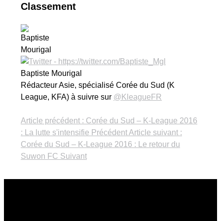
Classement
Baptiste Mourigal
Rédacteur Asie, spécialisé Corée du Sud (K
League, KFA) à suivre sur
@KleagueFR
Article précédent : Corée du Sud – K-League 2016
: La lutte s'intensifie
Précédent
Article suivant :
Corée du Sud – K-League 2016 : Le retour du
Suwon FC
Suivant