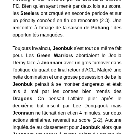
FC
. Bien qu'en ayant mené par deux fois au score,
les
Steelers
ont craqué en seconde période et sur
un pénalty concédé en fin de rencontre (2-3). Une
rencontre à l'image de la saison de
Pohang
: des
opportunités manquées.
Toujours invaincu,
Jeonbuk
s'est tout de même fait
peur. Les
Green Warriors
abordaient le Jeolla
Derby face à
Jeonnam
avec un gros turnover dans
l'optique du quart de final retour d'ACL. Malgré une
nette domination et une grosse possession de balle
Jeonbuk
peinait à se montrer dangereux et était
mis à mal par les contres bien menés des
Dragons
. On pensait l'affaire plier après le
deuxième but inscrit par Lee Dong-gook mais
Jeonnam
ne lâchait rien et en 4 minutes, sur deux
actions similaires, revenait au score (2-2). Aucune
inquiétude au classement pour
Jeonbuk
alors que