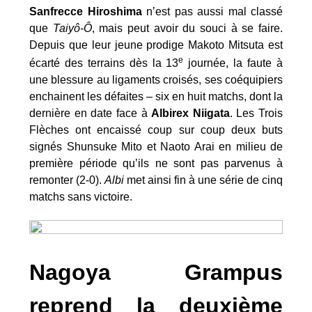
Sanfrecce Hiroshima
n’est pas aussi mal classé
que
Taiyô-Ô
, mais peut avoir du souci à se faire.
Depuis que leur jeune prodige Makoto Mitsuta est
e
écarté des terrains dès la 13
journée, la faute à
une blessure au ligaments croisés, ses coéquipiers
enchainent les défaites – six en huit matchs, dont la
dernière en date face à
Albirex Niigata
. Les Trois
Flèches ont encaissé coup sur coup deux buts
signés Shunsuke Mito et Naoto Arai en milieu de
première période qu’ils ne sont pas parvenus à
remonter (2-0).
Albi
met ainsi fin à une série de cinq
matchs sans victoire.
Nagoya Grampus
reprend la deuxième