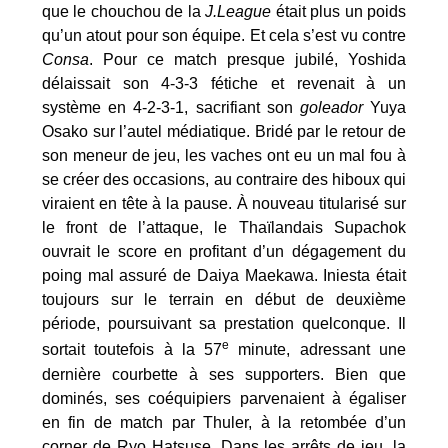
que le chouchou de la
J.League
était plus un poids
qu’un atout pour son équipe. Et cela s’est vu contre
Consa
. Pour ce match presque jubilé, Yoshida
délaissait son 4-3-3 fétiche et revenait à un
système en 4-2-3-1, sacrifiant son
goleador
Yuya
Osako sur l’autel médiatique. Bridé par le retour de
son meneur de jeu, les vaches ont eu un mal fou à
se créer des occasions, au contraire des hiboux qui
viraient en tête à la pause. À nouveau titularisé sur
le front de l’attaque, le Thaïlandais Supachok
ouvrait le score en profitant d’un dégagement du
poing mal assuré de Daiya Maekawa. Iniesta était
toujours sur le terrain en début de deuxième
période, poursuivant sa prestation quelconque. Il
e
sortait toutefois à la 57
minute, adressant une
dernière courbette à ses supporters. Bien que
dominés, ses coéquipiers parvenaient à égaliser
en fin de match par Thuler, à la retombée d’un
corner de Ryo Hatsuse. Dans les arrêts de jeu, la