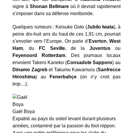
signe à
Shonan Bellmare
où il devrait rapidement
s’imposer dans sa défense moribonde.
Quelques rumeurs : Keisuke Goto (
Jubilo Iwata
), à
peine dix-huit ans du haut de ces 1,91 cm, pourrait
s’envoler vers l’Europe. On parle d’
Everton
,
West
Ham
, du
FC
Seville
, de la
Juventus
ou
Feyenoord Rotterdam
. Des journaux locaux
envoient Takero Kaneko (
Consadole Sapporo
) au
Dinamo Zagreb
et Takumu Kawamura (
Sanfrecce
Hiroshima
) au
Fenerbahçe
(on n’y croit pas
trop…).
Gaël Boya
Expatrié au pays du soleil levant durant plusieurs
années, contaminé par la passion du foot nippon.
Avec une petite préférence pour les clubs du