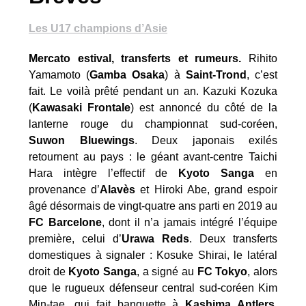
Les U17 champions d’Asie
Mercato estival, transferts et rumeurs.
Rihito
Yamamoto (
Gamba Osaka
) à
Saint-Trond
, c’est
fait. Le voilà prêté pendant un an. Kazuki Kozuka
(
Kawasaki Frontale
) est annoncé du côté de la
lanterne rouge du championnat sud-coréen,
Suwon Bluewings
. Deux japonais exilés
retournent au pays : le géant avant-centre Taichi
Hara intègre l’effectif de
Kyoto Sanga
en
provenance d’
Alavès
et Hiroki Abe, grand espoir
âgé désormais de vingt-quatre ans parti en 2019 au
FC Barcelone
, dont il n’a jamais intégré l’équipe
première, celui d’
Urawa Reds
. Deux transferts
domestiques à signaler : Kosuke Shirai, le latéral
droit de
Kyoto Sanga
, a signé au
FC Tokyo
, alors
que le rugueux défenseur central sud-coréen Kim
Min-tae, qui fait banquette à
Kashima Antlers
,