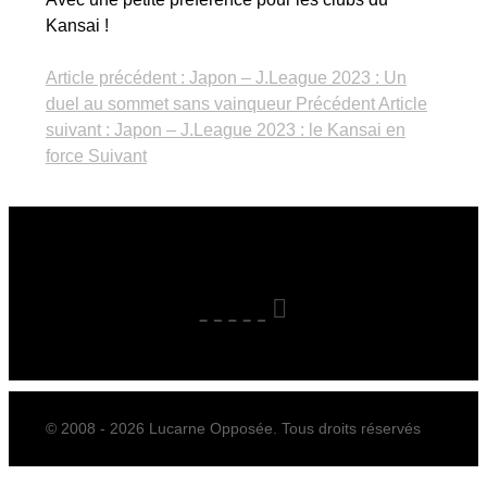
Kansai !
Article précédent : Japon – J.League 2023 : Un
duel au sommet sans vainqueur
Précédent
Article
suivant : Japon – J.League 2023 : le Kansai en
force
Suivant
© 2008 - 2026 Lucarne Opposée. Tous droits réservés