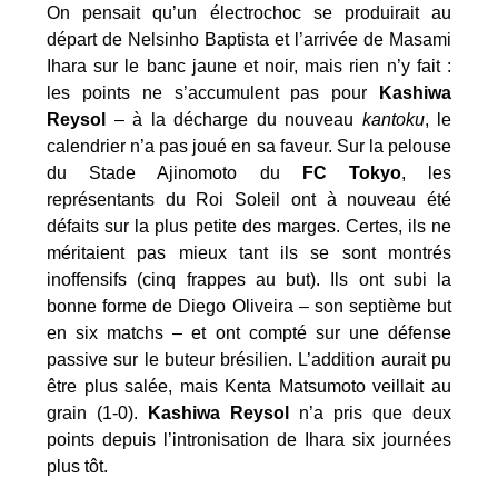
On pensait qu’un électrochoc se produirait au
départ de Nelsinho Baptista et l’arrivée de Masami
Ihara sur le banc jaune et noir, mais rien n’y fait :
les points ne s’accumulent pas pour
Kashiwa
Reysol
– à la décharge du nouveau
kantoku
, le
calendrier n’a pas joué en sa faveur. Sur la pelouse
du Stade Ajinomoto du
FC Tokyo
, les
représentants du Roi Soleil ont à nouveau été
défaits sur la plus petite des marges. Certes, ils ne
méritaient pas mieux tant ils se sont montrés
inoffensifs (cinq frappes au but). Ils ont subi la
bonne forme de Diego Oliveira – son septième but
en six matchs – et ont compté sur une défense
passive sur le buteur brésilien. L’addition aurait pu
être plus salée, mais Kenta Matsumoto veillait au
grain (1-0).
Kashiwa Reysol
n’a pris que deux
points depuis l’intronisation de Ihara six journées
plus tôt.