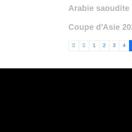
Arabie saoudite
Coupe d'Asie 20
1
2
3
4