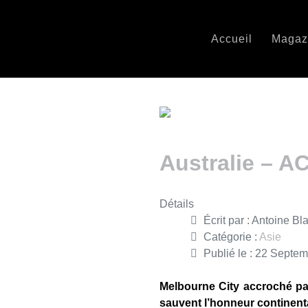
Accueil
Magaz
Australie – A
Détails
Écrit par :
Antoine Bl
Catégorie :
Asie
Publié le : 22 Septe
Melbourne City accroché par
sauvent l’honneur continenta