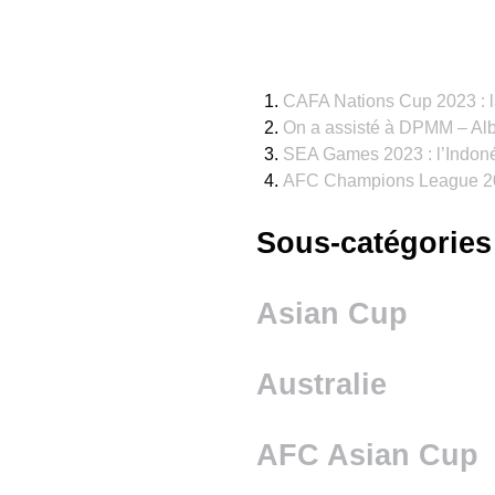
CAFA Nations Cup 2023 : l
On a assisté à DPMM – Alb
SEA Games 2023 : l’Indoné
AFC Champions League 2022
Sous-catégories
Asian Cup
Australie
AFC Asian Cup