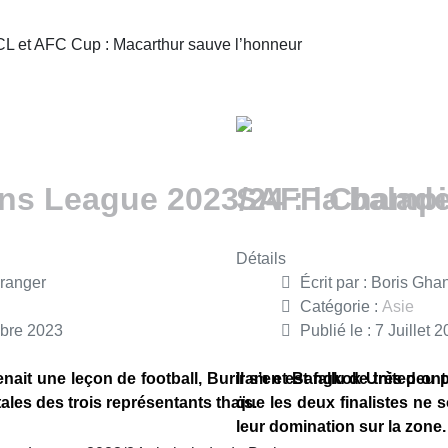
 ACL et AFC Cup : Macarthur sauve l’honneur
 League 2023/24 : la balade
SAFF Champio
Détails
ranger
Écrit par :
Boris Gha
Catégorie :
Asie
mbre 2023
Publié le : 7 Juillet 
it une leçon de football, Buriram et Bangkok United ont 
Il s’en est fallu de très p
ales des trois représentants thaïs.
que les deux finalistes ne 
leur domination sur la zone.