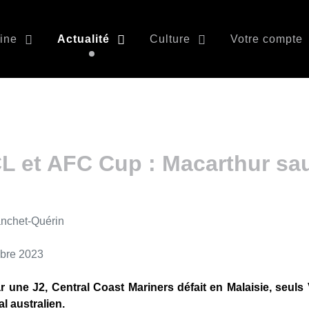
ine
Actualité
Culture
Votre compte
CL et AFC Cup : Macarthur sa
anchet-Quérin
mbre 2023
 une J2, Central Coast Mariners défait en Malaisie, seuls
l australien.