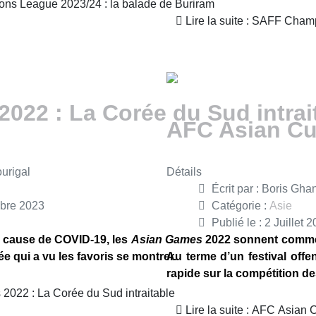
ions League 2023/24 : la balade de Buriram
Lire la suite : SAFF Cham
022 : La Corée du Sud intrai
AFC Asian Cup
urigal
Détails
Écrit par :
Boris Gha
mbre 2023
Catégorie :
Asie
Publié le : 2 Juillet 
r cause de COVID-19, les
Asian Games
2022 sonnent comme u
e qui a vu les favoris se montrer.
Au terme d’un festival offe
rapide sur la compétition de
s 2022 : La Corée du Sud intraitable
Lire la suite : AFC Asian 