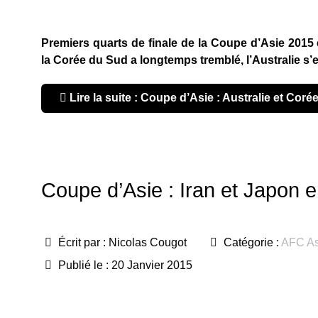
Premiers quarts de finale de la Coupe d’Asie 2015 e
la Corée du Sud a longtemps tremblé, l’Australie s’
Lire la suite : Coupe d’Asie : Australie et Cor
Coupe d’Asie : Iran et Japon en 
Écrit par :
Nicolas Cougot
Catégorie :
AFC As
Publié le : 20 Janvier 2015