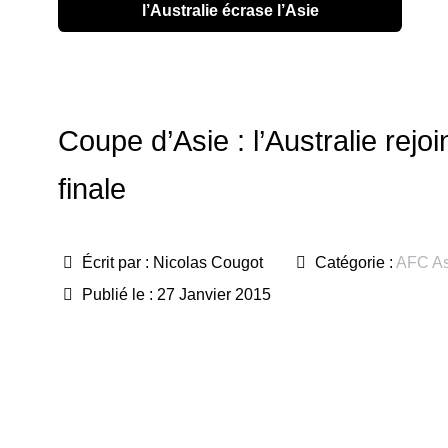
l’Australie écrase l’Asie
Coupe d’Asie : l’Australie rejo
finale
Écrit par :
Nicolas Cougot
Catégorie :
AFC As
Publié le : 27 Janvier 2015