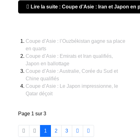
Lire la suite : Coupe d’Asie : Iran et Japon en pat
Coupe d’Asie : l’Ouzbékistan gagne sa place
en quarts
Coupe d’Asie : Emirats et Iran qualifiés,
Japon en ballottage
Coupe d’Asie : Australie, Corée du Sud et
Chine qualifiés
Coupe d’Asie : Le Japon impressionne, le
Qatar déçoit
Page 1 sur 3
1
2
3