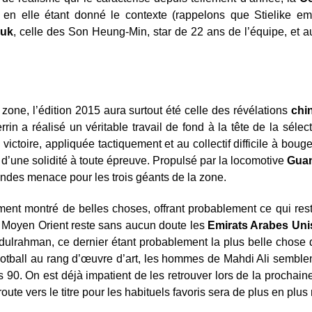
 en elle étant donné le contexte (rappelons que Stielike e
guk
, celle des Son Heung-Min, star de 22 ans de l’équipe, et 
 zone, l’édition 2015 aura surtout été celle des révélations
chi
rin a réalisé un véritable travail de fond à la tête de la sélec
victoire, appliquée tactiquement et au collectif difficile à bou
t d’une solidité à toute épreuve. Propulsé par la locomotive
Gua
randes menace pour les trois géants de la zone.
ment montré de belles choses, offrant probablement ce qui re
du Moyen Orient reste sans aucun doute les
Emirats Arabes Uni
dulrahman, ce dernier étant probablement la plus belle chose q
 football au rang d’œuvre d’art, les hommes de Mahdi Ali semble
 90. On est déjà impatient de les retrouver lors de la prochaine
oute vers le titre pour les habituels favoris sera de plus en plus