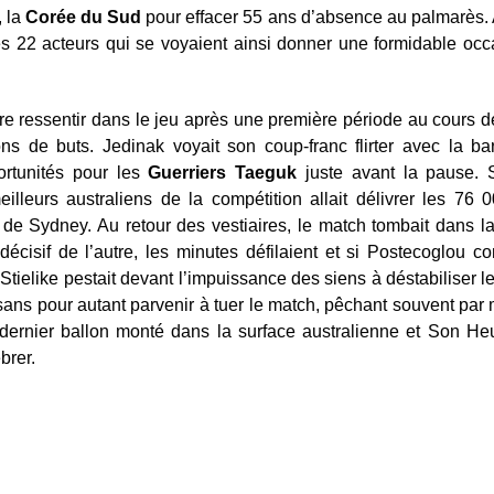
, la
Corée du Sud
pour effacer 55 ans d’absence au palmarès. A
s 22 acteurs qui se voyaient ainsi donner une formidable occas
faire ressentir dans le jeu après une première période au cours 
tions de buts. Jedinak voyait son coup-franc flirter avec la 
rtunités pour les
Guerriers Taeguk
juste avant la pause. S
lleurs australiens de la compétition allait délivrer les 76 0
e Sydney. Au retour des vestiaires, le match tombait dans la
 décisif de l’autre, les minutes défilaient et si Postecoglou 
 Stielike pestait devant l’impuissance des siens à déstabiliser 
n sans pour autant parvenir à tuer le match, pêchant souvent par 
ernier ballon monté dans la surface australienne et Son Heun
brer.