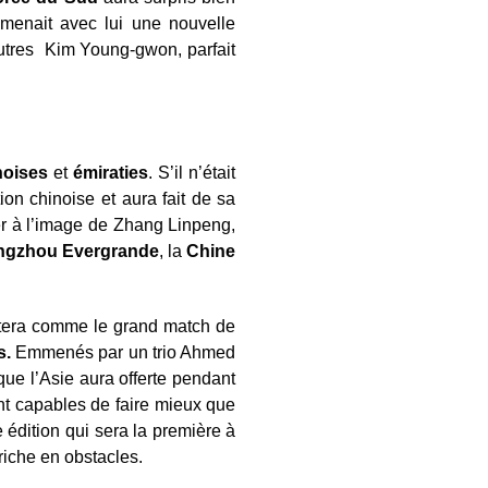
mmenait avec lui une nouvelle
autres Kim Young-gwon, parfait
noises
et
émiraties
. S’il n’était
tion chinoise et aura fait de sa
ger à l’image de Zhang Linpeng,
ngzhou Evergrande
, la
Chine
stera comme le grand match de
s.
Emmenés par un trio Ahmed
ue l’Asie aura offerte pendant
nt capables de faire mieux que
 édition qui sera la première à
 riche en obstacles.