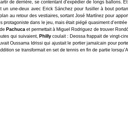
partir de derrière, se contentant d’expédier de longs ballons. Et
t un une-deux avec Erick Sánchez pour fusiller à bout port
plan au retour des vestiaires, sortant José Martínez pour apport
s protagoniste dans le jeu, mais était piégé quasiment d’entré
 de
Pachuca
et permettait à Miguel Rodriguez de trouver Rond
utes qui suivaient,
Philly
coulait : Deossa frappait de vingt-cinq
ait Oussama Idrissi qui ajustait le portier jamaïcain pour porter
ddition se transformait en set de tennis en fin de partie lorsqu’