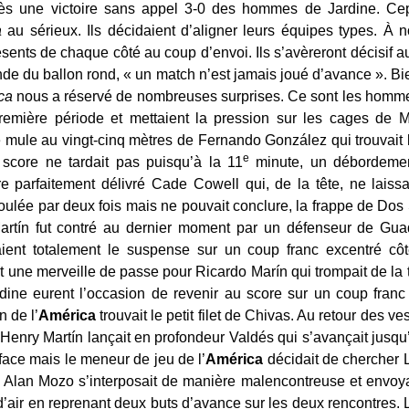
s une victoire sans appel 3-0 des hommes de Jardine. Cep
a
au sérieux. Ils décidaient d’aligner leurs équipes types. À 
ents de chaque côté au coup d’envoi. Ils s’avèreront décisif au 
 du ballon rond, « un match n’est jamais joué d’avance ». Bien
eca
nous a réservé de nombreuses surprises. Ce sont les homme
première période et mettaient la pression sur les cages de 
mule au vingt-cinq mètres de Fernando González qui trouvait la
e
 score ne tardait pas puisqu’à la 11
minute, un débordemen
tre parfaitement délivré Cade Cowell qui, de la tête, ne lais
foulée par deux fois mais ne pouvait conclure, la frappe de Do
rtín fut contré au dernier moment par un défenseur de Guad
ient totalement le suspense sur un coup franc excentré côté
it une merveille de passe pour Ricardo Marín qui trompait de l
ne eurent l’occasion de revenir au score sur un coup franc d
 de l’
América
trouvait le petit filet de Chivas. Au retour des ve
 Henry Martín lançait en profondeur Valdés qui s’avançait jusq
 face mais le meneur de jeu de l’
América
décidait de chercher L
 Alan Mozo s’interposait de manière malencontreuse et envoya
’air en reprenant deux buts d’avance sur les deux rencontres. L