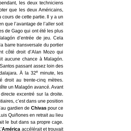
endant, les deux techniciens
noter que les deux Américains,
cours de cette partie. Il y a un
 que l’avantage de l’aller soit
s de Gago qui ont été les plus
Malagón d’entrée de jeu. Cela
 barre transversale du portier
t côté droit d’Alan Mozo qui
sait aucune chance à Malagón.
s Santos passant assez loin des
e
alajara. À la 32
minute, les
 droit au trente-cinq mètres.
a tête un Malagón avancé. Avant
irecte excentré sur la droite.
stiaires, c’est dans une position
u’au gardien de
Chivas
pour ce
uis Quiñones en retrait au lieu
it le but dans sa propre cage.
’
América
accélérait et trouvait