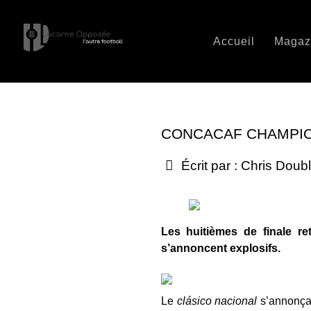
Accueil
Magaz
CONCACAF CHAMPION
Écrit par :
Chris Doub
Les huitièmes de finale re
s’annoncent explosifs.
Le
clásico nacional
s’annonçai