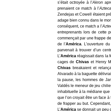
s’était octroyée à l’
Akron
aprè
prenaient ce match à l’
Aztec
Zendejas et Cowell étaient prés
adage bien connu dans le monde
conséquent, ce match a l’
Azt
entreprenants lors de cette 
commençait par une frappe de 
de l’
América
. L’ouverture du
parvenait à trouver d’un cen
L’
América
réagissait dans la 
cages de
Chivas
et Henry Ma
Chivas
breakaient et relança
Alvarado à la baguette délivra
la pause, les hommes de Jardi
Valdés le meneur de jeu chilien
inhabituelle à la médiane que
que l’on croyait être un face à
de frapper au but. Cependant,
L’
América
se donnait un peu d