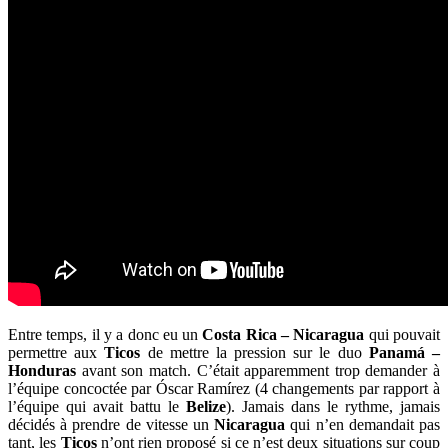
Entre temps, il y a donc eu un
Costa Rica – Nicaragua
qui pouvait
permettre aux
Ticos
de mettre la pression sur le duo
Panamá –
Honduras
avant son match. C’était apparemment trop demander à
l’équipe concoctée par Óscar Ramírez (4 changements par rapport à
l’équipe qui avait battu le
Belize
). Jamais dans le rythme, jamais
décidés à prendre de vitesse un
Nicaragua
qui n’en demandait pas
tant, les
Ticos
n’ont rien proposé si ce n’est deux situations sur coup