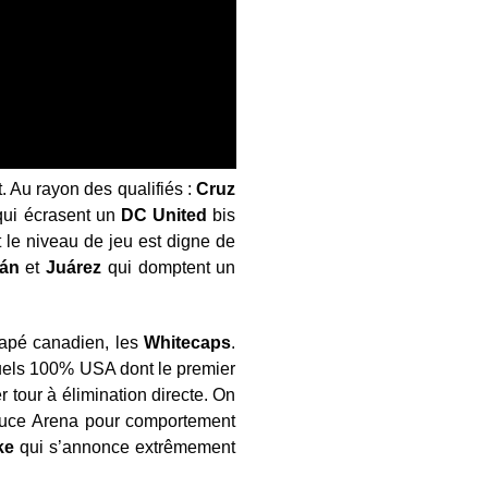
. Au rayon des qualifiés :
Cruz
qui écrasent un
DC
United
bis
 le niveau de jeu est digne de
án
et
Ju
árez
qui domptent un
scapé canadien, les
Whitecaps
.
uels 100% USA dont le premier
 tour à élimination directe. On
Bruce Arena pour comportement
ake
qui s’annonce extrêmement