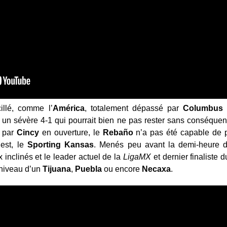
illé, comme l’
América
, totalement dépassé par
Columbus
e
 un sévère 4-1 qui pourrait bien ne pas rester sans conséque
s par
Cincy
en ouverture, le
Rebaño
n’a pas été capable de pr
est, le
Sporting Kansas
. Menés peu avant la demi-heure 
inclinés et le leader actuel de la
LigaMX
et dernier finaliste 
 niveau d’un
Tijuana
,
Puebla
ou encore
Necaxa
.