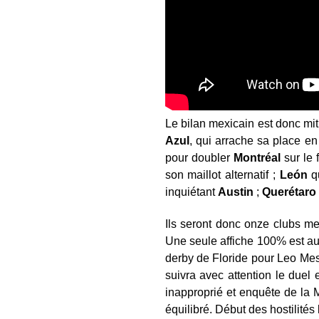
Le bilan mexicain est donc mit
Azul
, qui arrache sa place en
pour doubler
Montréal
sur le fi
son maillot alternatif ;
Le
ón
qu
inquiétant
Austin
;
Querétaro
Ils seront donc onze clubs me
Une seule affiche 100% est a
derby de Floride pour Leo Me
suivra avec attention le duel e
inapproprié et enquête de la
équilibré. Début des hostilités