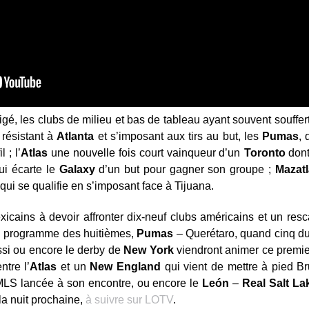
igé, les clubs de milieu et bas de tableau ayant souvent souffert
 résistant à
Atlanta
et s’imposant aux tirs au but, les
Pumas
, 
l ; l’
Atlas
une nouvelle fois court vainqueur d’un
Toronto
dont
i écarte le
Galaxy
d’un but pour gagner son groupe ;
Mazatl
qui se qualifie en s’imposant face à Tijuana.
xicains à devoir affronter dix-neuf clubs américains et un re
u programme des huitièmes,
Pumas
– Querétaro, quand cinq d
ssi ou encore le derby de
New York
viendront animer ce premier
ntre l’
Atlas
et un
New England
qui vient de mettre à pied 
 MLS lancée à son encontre, ou encore le
Le
ón
–
Real
Salt L
 la nuit prochaine,
à suivre sur LOTV
.