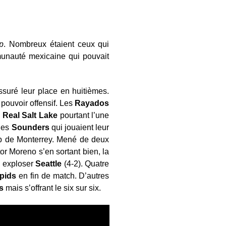
p
. Nombreux étaient ceux qui
munauté mexicaine qui pouvait
ssuré leur place en huitièmes.
pouvoir offensif. Les
Rayados
n
Real Salt Lake
pourtant l’une
 des
Sounders
qui jouaient leur
lub de Monterrey. Mené de deux
or Moreno s’en sortant bien, la
e exploser
Seattle
(4-2). Quatre
pids
en fin de match. D’autres
s
mais s’offrant le six sur six.