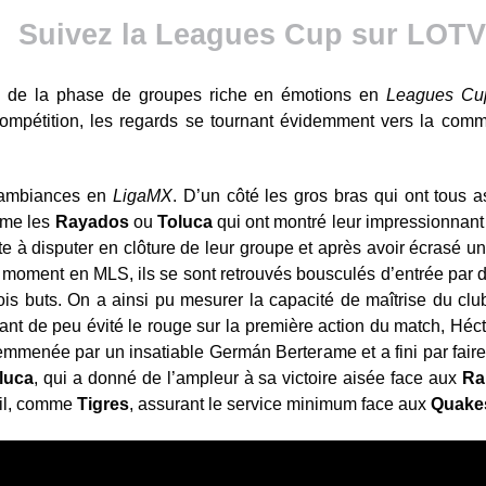
Suivez la Leagues Cup sur LOTV
ée de la phase de groupes riche en émotions en
Leagues Cu
 compétition, les regards se tournant évidemment vers la com
x ambiances en
LigaMX
. D’un côté les gros bras qui ont tous a
mme les
Rayados
ou
Toluca
qui ont montré leur impressionnant 
ate à disputer en clôture de leur groupe et après avoir écrasé u
 moment en MLS, ils se sont retrouvés bousculés d’entrée par
rois buts. On a ainsi pu mesurer la capacité de maîtrise du c
ant de peu évité le rouge sur la première action du match, Héct
emmenée par un insatiable Germán Berterame et a fini par fair
luca
, qui a donné de l’ampleur à sa victoire aisée face aux
Ra
vail, comme
Tigres
, assurant le service minimum face aux
Quake