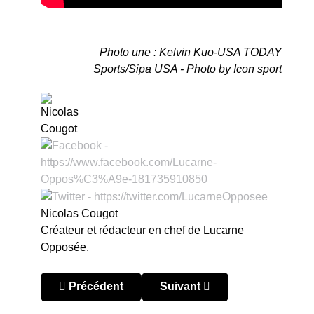
Photo une : Kelvin Kuo-USA TODAY
Sports/Sipa USA - Photo by Icon sport
Nicolas Cougot
Créateur et rédacteur en chef de Lucarne
Opposée.
Article précédent : Leagues Cup 2023 : finale Int
Article suivant : Leagues Cup
Précédent
Suivant