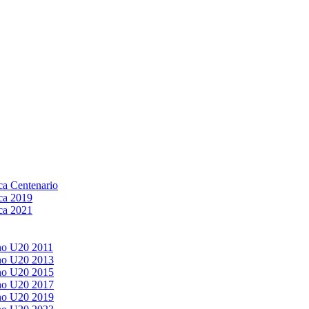
a Centenario
ca 2019
ca 2021
no U20 2011
no U20 2013
no U20 2015
no U20 2017
no U20 2019