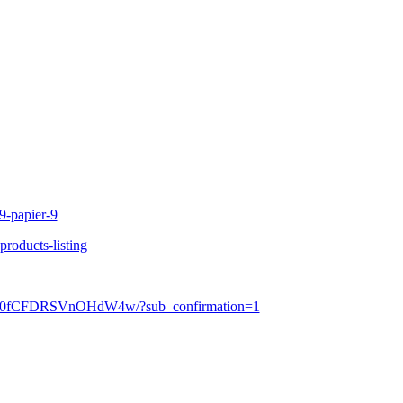
9-papier-9
products-listing
t_0fCFDRSVnOHdW4w/?sub_confirmation=1