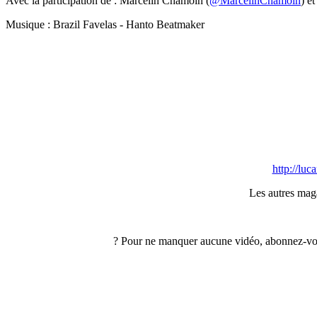
Avec la participation de : Marcelin Chamoin (
@MarcelinChamoin
) e
Musique : Brazil Favelas - Hanto Beatmaker
http://lu
Les autres maga
? Pour ne manquer aucune vidéo, abonnez-vou