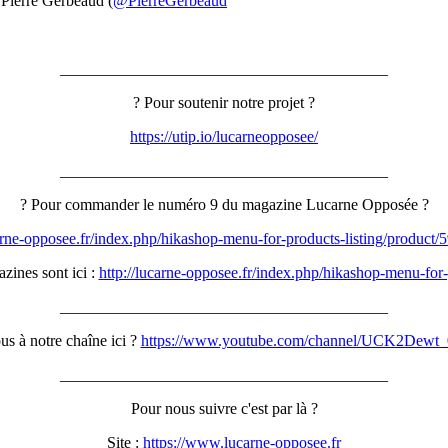
t Pierre Gerbeaud (
@PierreGerbeaud
_________________________________________
? Pour soutenir notre projet ?
https://utip.io/lucarneopposee/
_________________________________________
? Pour commander le numéro 9 du magazine Lucarne Opposée ?
carne-opposee.fr/index.php/hikashop-menu-for-products-listing/product/5
zines sont ici :
http://lucarne-opposee.fr/index.php/hikashop-menu-for-
_________________________________________
s à notre chaîne ici ?
https://www.youtube.com/channel/UCK2Dew
_________________________________________
Pour nous suivre c'est par là ?
Site :
https://www.lucarne-opposee.fr