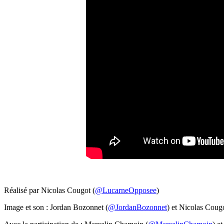
Réalisé par Nicolas Cougot (
@LucarneOpposee
)
Image et son : Jordan Bozonnet (
@JordanBozonnet
) et Nicolas Cougo