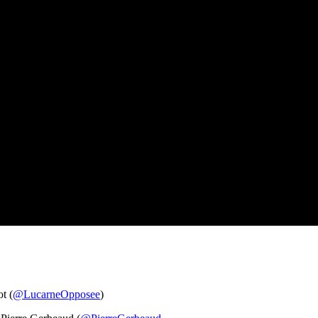
t (
@LucarneOpposee
)