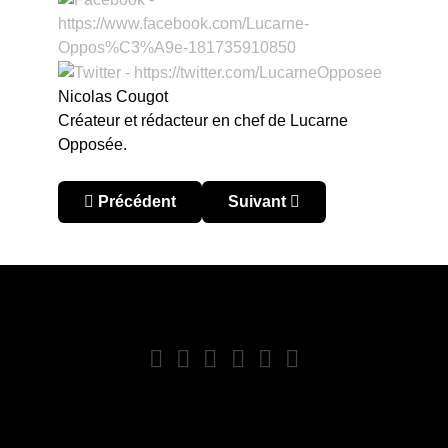
Nicolas Cougot
Créateur et rédacteur en chef de Lucarne
Opposée.
Article précédent : Sudamericano u20 : la Colom
Article suivant : Sudamerican
Précédent
Suivant