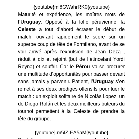
{youtube}ml8GWahrRK0{/youtube}
Maturité et expérience, les maîtres mots de
l’
Uruguay
. Opposé à la folie péruvienne, la
Celeste
a tout d’abord écraser le début de
match, ouvrant rapidement le score sur un
superbe coup de tête de Formilano, avant de se
voir arrivé après l’expulsion de Jean Deza ,
réduit à dix et rejoint (but de l’étincelant Yordi
Reyna) et souffrir. Car le
Pérou
va se procurer
une multitude d’opportunités pour passer devant
sans jamais y parvenir. Patient, l’
Uruguay
s’en
remet à ses deux prodiges offensifs pour tuer le
match : un exploit solitaire de Nicolás López, un
de Diego Rolán et les deux meilleurs buteurs du
tournoi permettent à la Celeste de prendre la
tête du groupe.
{youtube}-m5IZ-EA5aM{/youtube}