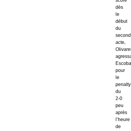
score
dès
le
début
du
second
acte,
Olivare
agressa
Escoba
pour
le
penalty
du
2-0
peu
après
l’heure
de