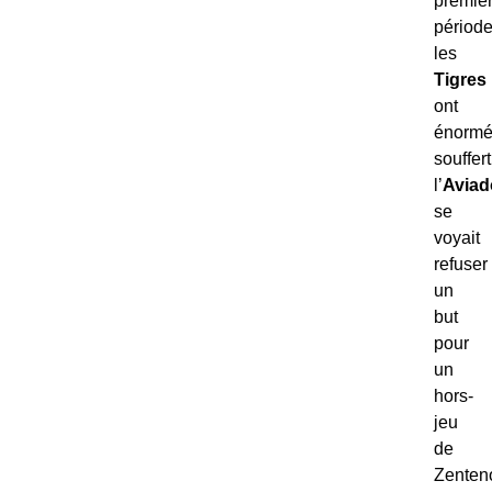
premiè
période
les
Tigres
ont
énorm
souffert
l’
Aviad
se
voyait
refuser
un
but
pour
un
hors-
jeu
de
Zenten