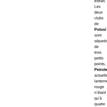
extrait.
Les
deux
clubs
de
Potosí
sont
séparé
de
trois
petits
points,
Petrol
actuell
lantern
rouge
n’étant
qu’à
quatre