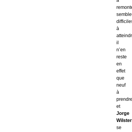
à
remont
semble
difficile
à
atteindr
il
n’en
reste
en
effet
que
neuf
à
prendr
et
Jorge
Wilste
se