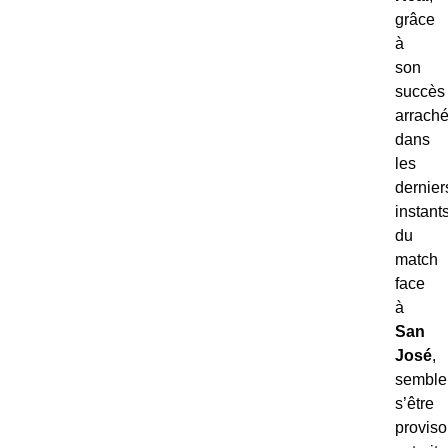
grâce
à
son
succès
arrach
dans
les
dernier
instant
du
match
face
à
San
José
,
semble
s’être
proviso