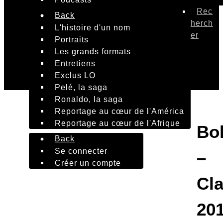
Rec
Back
herch
L'histoire d'un nom
er
Portraits
Les grands formats
Entretiens
Exclus LO
Pelé, la saga
Ronaldo, la saga
Reportage au cœur de l'América
Reportage au cœur de l'Afrique
Bol
Back
Se connecter
–
Créer un compte
Cl
20