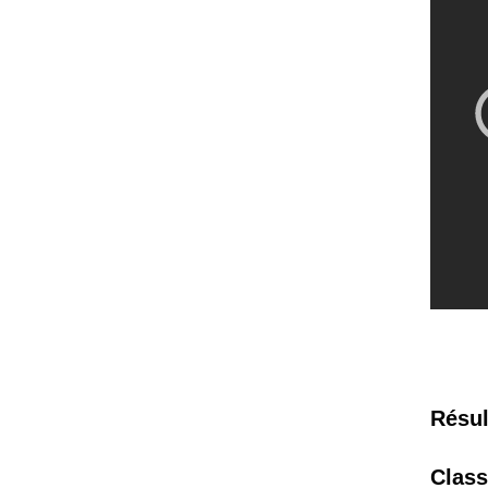
Résul
Clas