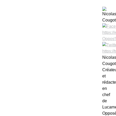
Nicola
Cougot
Créate
et
rédacte
en
chef
de
Lucarn
Opposé