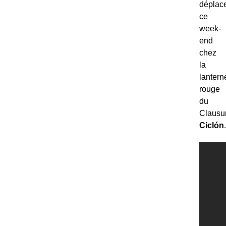
déplac
ce
week-
end
chez
la
lantern
rouge
du
Clausu
Ciclón
.