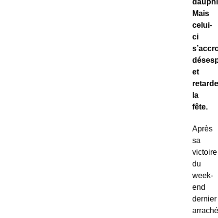
dauphi
Mais
celui-
ci
s’accr
déses
et
retard
la
fête.
Après
sa
victoire
du
week-
end
dernier
arrach