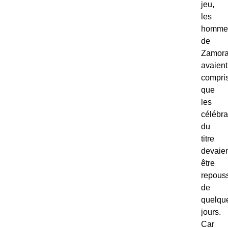
jeu,
les
homme
de
Zamor
avaient
compri
que
les
célébra
du
titre
devaie
être
repous
de
quelqu
jours.
Car