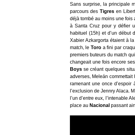
Sans surprise, la principal
parcours des
Tigres
en Libert
déjà tombé au moins une fois a
à Santa Cruz pour y défier
habituel (15h) et d’un début
Xabier Azkargorta étaient à l
match, le
Toro
a fini par craq
premiers buteurs du match qu
changeait une fois encore ses 
Boys
se créant quelques situa
adverses, Meleán commettait l’i
ramenant une once d’espoir à
l’exclusion de Jennry Alaca.
l’un d’entre eux, l’intenable Al
place au
Nacional
passant ain