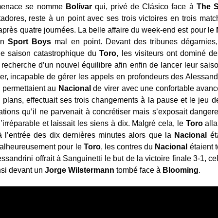
e menace se nomme
Bolívar
qui, privé de Clásico face à
The S
adores, reste à un point avec ses trois victoires en trois matc
près quatre journées. La belle affaire du week-end est pour le
 un
Sport
Boys
mal en point. Devant des tribunes dégarnies,
 de saison catastrophique du
Toro
, les visiteurs ont dominé d
a recherche d’un nouvel équilibre afin enfin de lancer leur sa
uer, incapable de gérer les appels en profondeurs des Alessand
i permettaient au
Nacional
de virer avec une confortable avance
plans, effectuait ses trois changements à la pause et le jeu d
tions qu’il ne parvenait à concrétiser mais s’exposait danger
rréparable et laissait les siens à dix. Malgré cela, le
Toro
alla
 l’entrée des dix dernières minutes alors que la
Nacional
éta
 Malheureusement pour le
Toro
, les contres du
Nacional
étaient 
essandrini offrait à Sanguinetti le but de la victoire finale 3-1, ce
si devant un
Jorge Wilstermann
tombé face à
Blooming
.