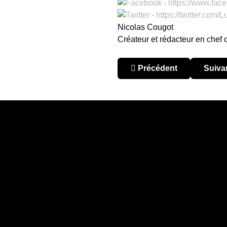
Nicolas Cougot
Créateur et rédacteur en chef
Article précédent : Bolivi
Articl
Précédent
Suiva