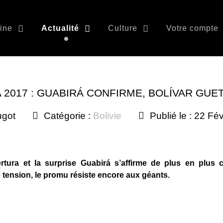
ine
Actualité
Culture
Votre compte
 2017 : GUABIRÁ CONFIRME, BOLÍVAR GUE
ugot
Catégorie :
Bolivie
Publié le : 22 Fé
rtura et la surprise Guabirá s’affirme de plus en plu
 tension, le promu résiste encore aux géants.