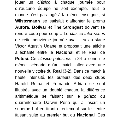
jouer un
clásico
à chaque journée pour
qu’aucune équipe ne soit exempte. Tout le
monde n’est pas logé à la même enseigne ; si
Wilstermann
se satisfait d’affronter le promu
Aurora
,
Bolívar
et
The Strongest
doivent se
rendre coup pour coup… Le
clásico inter-series
de cette neuvième journée avait lieu au stade
Víctor Agustín Ugarte et proposait une affiche
alléchante entre le
Nacional
et le
Real
de
Potosi
. Ce
clásico potosinos
n°34 a connu le
même scénario qu’au match aller avec une
nouvelle victoire du
Real
(3-2). Dans ce match à
haute intensité, les buteurs des deux clubs
Harold Reina et Fernando Adrian se sont
illustrés avec un doublé chacun, la différence
arithmétique se faisant sur le
golazo
du
quarantenaire Darwin Peña qui a inscrit un
superbe but en tirant directement sur le centre
faisant suite au premier but du
Nacional
. Ces