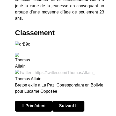
joué la carte de la jeunesse en convoquant un
groupe d’une moyenne d’âge de seulement 23
ans.
Classement
Thomas Allain
Breton exilé à La Paz. Correspondant en Bolivie
pour Lucarne Opposée
Article précédent : Bolivie – Apertura 2018 : Ins
Article suivant : Affaire Juli
Précédent
Suivant