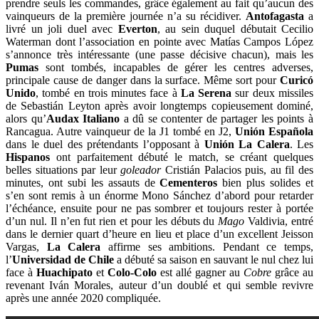
prendre seuls les commandes, grâce également au fait qu’aucun des
vainqueurs de la première journée n’a su récidiver.
Antofagasta
a
livré un joli duel avec
Everton
, au sein duquel débutait Cecilio
Waterman dont l’association en pointe avec Matías Campos López
s’annonce très intéressante (une passe décisive chacun), mais les
Pumas
sont tombés, incapables de gérer les centres adverses,
principale cause de danger dans la surface. Même sort pour
Curicó
Unido
, tombé en trois minutes face à
La Serena
sur deux missiles
de Sebastián Leyton après avoir longtemps copieusement dominé,
alors qu’
Audax
Italiano
a dû se contenter de partager les points à
Rancagua. Autre vainqueur de la J1 tombé en J2,
Unión
Española
dans le duel des prétendants l’opposant à
Unión La Calera
. Les
Hispanos
ont parfaitement débuté le match, se créant quelques
belles situations par leur
goleador
Cristián Palacios puis, au fil des
minutes, ont subi les assauts de
Cementeros
bien plus solides et
s’en sont remis à un énorme Mono Sánchez d’abord pour retarder
l’échéance, ensuite pour ne pas sombrer et toujours rester à portée
d’un nul. Il n’en fut rien et pour les débuts du
Mago
Valdivia, entré
dans le dernier quart d’heure en lieu et place d’un excellent Jeisson
Vargas,
La Calera
affirme ses ambitions. Pendant ce temps,
l’
Universidad de Chile
a débuté sa saison en sauvant le nul chez lui
face à
Huachipato
et
Colo-Colo
est allé gagner au
Cobre
grâce au
revenant Iván Morales, auteur d’un doublé et qui semble revivre
après une année 2020 compliquée.