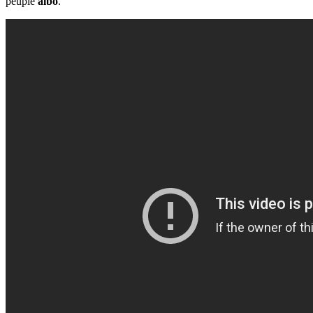
peuple
albo
.