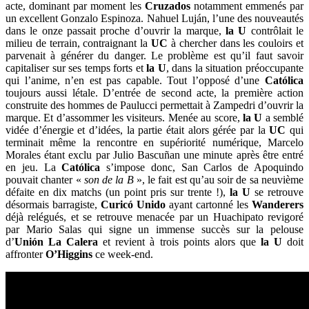
acte, dominant par moment les
Cruzados
notamment emmenés par
un excellent Gonzalo Espinoza. Nahuel Luján, l’une des nouveautés
dans le onze passait proche d’ouvrir la marque,
la U
contrôlait le
milieu de terrain, contraignant la
UC
à chercher dans les couloirs et
parvenait à générer du danger. Le problème est qu’il faut savoir
capitaliser sur ses temps forts et
la U
, dans la situation préoccupante
qui l’anime, n’en est pas capable. Tout l’opposé d’une
Católica
toujours aussi létale. D’entrée de second acte, la première action
construite des hommes de Paulucci permettait à Zampedri d’ouvrir la
marque. Et d’assommer les visiteurs. Menée au score,
la U
a semblé
vidée d’énergie et d’idées, la partie était alors gérée par la
UC
qui
terminait même la rencontre en supériorité numérique, Marcelo
Morales étant exclu par Julio Bascuñan une minute après être entré
en jeu. La
Católica
s’impose donc, San Carlos de Apoquindo
pouvait chanter «
son de la B
», le fait est qu’au soir de sa neuvième
défaite en dix matchs (un point pris sur trente !),
la U
se retrouve
désormais barragiste,
Curicó Unido
ayant cartonné les
Wanderers
déjà relégués, et se retrouve menacée par un Huachipato revigoré
par Mario Salas qui signe un immense succès sur la pelouse
d’
Uni
ón
La Calera
et revient à trois points alors que
la U
doit
affronter
O’Higgins
ce week-end.