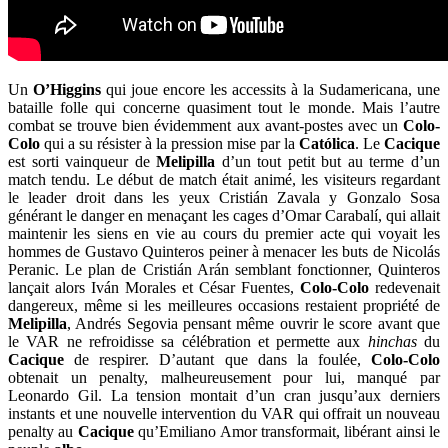
Un
O’Higgins
qui joue encore les accessits à la Sudamericana, une
bataille folle qui concerne quasiment tout le monde. Mais l’autre
combat se trouve bien évidemment aux avant-postes avec un
Colo-
Colo
qui a su résister à la pression mise par la
Católica
. Le
Cacique
est sorti vainqueur de
Melipilla
d’un tout petit but au terme d’un
match tendu. Le début de match était animé, les visiteurs regardant
le leader droit dans les yeux Cristián Zavala y Gonzalo Sosa
générant le danger en menaçant les cages d’Omar Carabalí, qui allait
maintenir les siens en vie au cours du premier acte qui voyait les
hommes de Gustavo Quinteros peiner à menacer les buts de Nicolás
Peranic. Le plan de Cristián Arán semblant fonctionner, Quinteros
lançait alors Iván Morales et César Fuentes,
Colo-Colo
redevenait
dangereux, même si les meilleures occasions restaient propriété de
Melipilla
, Andrés Segovia pensant même ouvrir le score avant que
le VAR ne refroidisse sa célébration et permette aux
hinchas
du
Cacique
de respirer. D’autant que dans la foulée,
Colo-Colo
obtenait un penalty, malheureusement pour lui, manqué par
Leonardo Gil. La tension montait d’un cran jusqu’aux derniers
instants et une nouvelle intervention du VAR qui offrait un nouveau
penalty au
Cacique
qu’Emiliano Amor transformait, libérant ainsi le