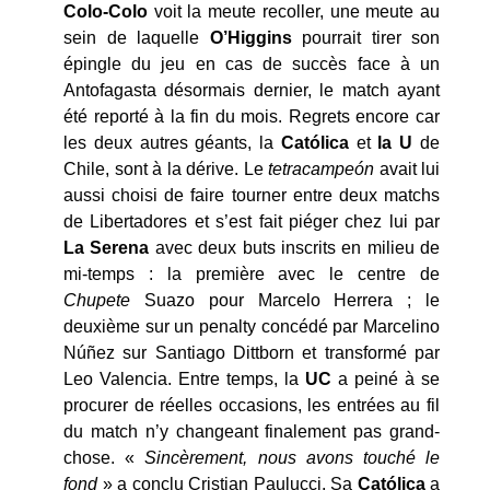
Colo-Colo
voit la meute recoller, une meute au
sein de laquelle
O’Higgins
pourrait tirer son
épingle du jeu en cas de succès face à un
Antofagasta désormais dernier, le match ayant
été reporté à la fin du mois. Regrets encore car
les deux autres géants, la
Cat
ólica
et
la U
de
Chile, sont à la dérive. Le
tetracampe
ón
avait lui
aussi choisi de faire tourner entre deux matchs
de Libertadores et s’est fait piéger chez lui par
La Serena
avec deux buts inscrits en milieu de
mi-temps : la première avec le centre de
Chupete
Suazo pour Marcelo Herrera ; le
deuxième sur un penalty concédé par Marcelino
Núñez sur Santiago Dittborn et transformé par
Leo Valencia. Entre temps, la
UC
a peiné à se
procurer de réelles occasions, les entrées au fil
du match n’y changeant finalement pas grand-
chose. «
Sincèrement, nous avons touché le
fond
» a conclu Cristian Paulucci. Sa
Cat
ólica
a