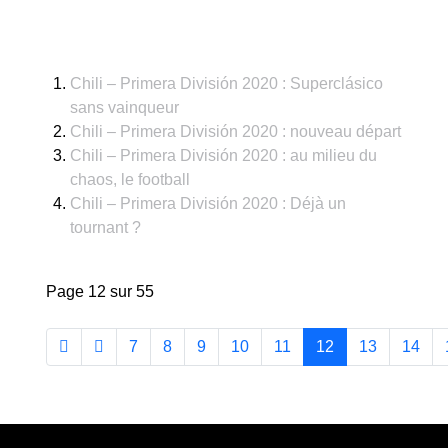
Chili – Primera División 2020 : Superclásico
sans vainqueur
Chili – Primera División 2020 : nouveau départ
Chili – Primera División 2020 : au milieu du
chaos, le football
Chili – Primera División 2020 : Déjà un
tournant ?
Page 12 sur 55
7
8
9
10
11
12
13
14