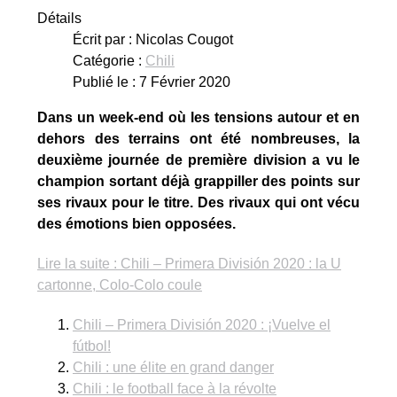
Détails
Écrit par :
Nicolas Cougot
Catégorie :
Chili
Publié le : 7 Février 2020
Dans un week-end où les tensions autour et en
dehors des terrains ont été nombreuses, la
deuxième journée de première division a vu le
champion sortant déjà grappiller des points sur
ses rivaux pour le titre. Des rivaux qui ont vécu
des émotions bien opposées.
Lire la suite : Chili – Primera División 2020 : la U
cartonne, Colo-Colo coule
Chili – Primera División 2020 : ¡Vuelve el
fútbol!
Chili : une élite en grand danger
Chili : le football face à la révolte