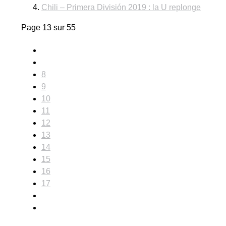
Chili – Primera División 2019 : la U replonge
Page 13 sur 55
8
9
10
11
12
13
14
15
16
17