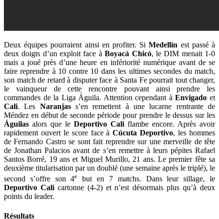
Deux équipes pourraient ainsi en profiter. Si
Medellín
est passé à
deux doigts d’un exploit face à
Boyacá Chicó
, le DIM menait 1-0
mais a joué près d’une heure en infériorité numérique avant de se
faire reprendre à 10 contre 10 dans les ultimes secondes du match,
son match de retard à disputer face à Santa Fe pourrait tout changer,
le vainqueur de cette rencontre pouvant ainsi prendre les
commandes de la Liga Águila. Attention cependant à
Envigado
et
Cali
. Les
Naranjas
s’en remettent à une lucarne rentrante de
Méndez en début de seconde période pour prendre le dessus sur les
Águilas
alors que le
Deportivo
Cali
flambe encore. Après avoir
rapidement ouvert le score face à
Cúcuta Deportivo
, les hommes
de Fernando Castro se sont fait reprendre sur une merveille de tête
de Jonathan Palacios avant de s’en remettre à leurs pépites Rafael
Santos Borré, 19 ans et Miguel Murillo, 21 ans. Le premier fête sa
deuxième titularisation par un doublé (une semaine après le triplé), le
e
second s’offre son 4
but en 7 matchs. Dans leur sillage, le
Deportivo Cali
cartonne (4-2) et n’est désormais plus qu’à deux
points du leader.
Résultats