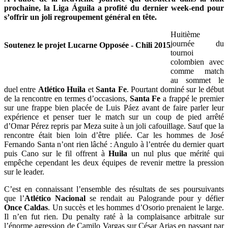
prochaine, la Liga Águila a profité du dernier week-end pour
s’offrir un joli regroupement général en tête.
Huitième
journée du
Soutenez le projet Lucarne Opposée - Chili 2015
tournoi
colombien avec
comme match
au sommet le
duel entre
Atlético Huila
et
Santa Fe
. Pourtant dominé sur le début
de la rencontre en termes d’occasions,
Santa Fe
a frappé le premier
sur une frappe bien placée de Luis Páez avant de faire parler leur
expérience et penser tuer le match sur un coup de pied arrêté
d’Omar Pérez repris par Meza suite à un joli cafouillage. Sauf que la
rencontre était bien loin d’être pliée. Car les hommes de José
Fernando Santa n’ont rien lâché : Angulo à l’entrée du dernier quart
puis Cano sur le fil offrent à
Huila
un nul plus que mérité qui
empêche cependant les deux équipes de revenir mettre la pression
sur le leader.
C’est en connaissant l’ensemble des résultats de ses poursuivants
que l’
Atlético Nacional
se rendait au Palogrande pour y défier
Once Caldas
. Un succès et les hommes d’Osorio prenaient le large.
Il n’en fut rien. Du penalty raté à la complaisance arbitrale sur
l’énorme agression de Camilo Vargas sur César Arias en passant par