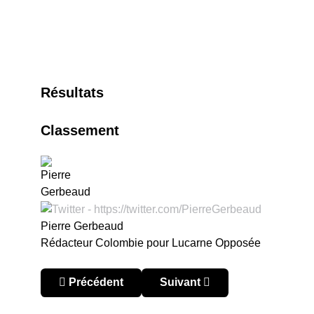
Résultats
Classement
Pierre Gerbeaud
Rédacteur Colombie pour Lucarne Opposée
Article précédent : Colombie – Finalización 201
Article suivant : Colombie – 
Précédent
Suivant