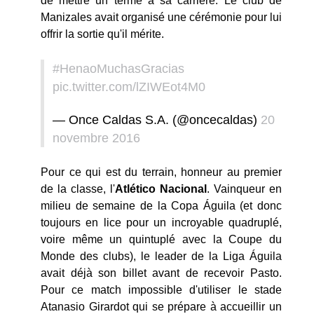
de mettre un terme à sa carrière. Le club de
Manizales avait organisé une cérémonie pour lui
offrir la sortie qu'il mérite.
#HenaoMuchasGracias
pic.twitter.com/lZIWEot4M0
— Once Caldas S.A. (@oncecaldas)
20
novembre 2016
Pour ce qui est du terrain, honneur au premier
de la classe, l'
Atlético Nacional
. Vainqueur en
milieu de semaine de la Copa Águila (et donc
toujours en lice pour un incroyable quadruplé,
voire même un quintuplé avec la Coupe du
Monde des clubs), le leader de la Liga Águila
avait déjà son billet avant de recevoir Pasto.
Pour ce match impossible d'utiliser le stade
Atanasio Girardot qui se prépare à accueillir un