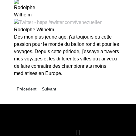
Rodolphe Wilhelm
Des mon plus jeune age, j'ai toujours eu cette
passion pour le monde du ballon rond et pour les
voyages. Depuis cette période, j'essaye a travers
mes voyages et les differentes villes ou j'ai vecu
de faire connaitre des championnats moins
mediatises en Europe.
Article précédent : Colombie - Liga Águila II 2017 : L'América s
Article suivant : Colombie - Liga Águila II 2017 : b
Précédent
Suivant