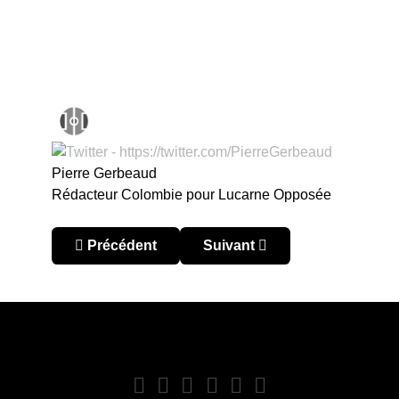
Pierre Gerbeaud
Rédacteur Colombie pour Lucarne Opposée
Article précédent : Colombie – Torneo Finalizaci
Article suivant : Colombie – 
Précédent
Suivant