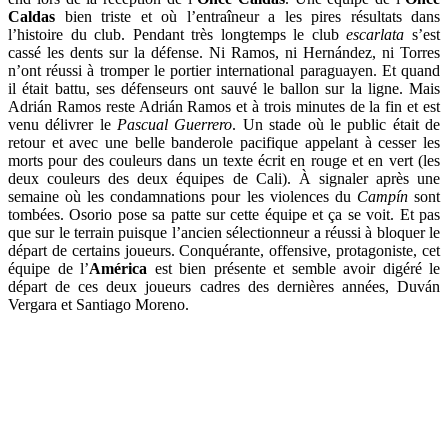
Caldas
bien triste et où l’entraîneur a les pires résultats dans
l’histoire du club. Pendant très longtemps le club
escarlata
s’est
cassé les dents sur la défense. Ni Ramos, ni Hernández, ni Torres
n’ont réussi à tromper le portier international paraguayen. Et quand
il était battu, ses défenseurs ont sauvé le ballon sur la ligne. Mais
Adrián Ramos reste Adrián Ramos et à trois minutes de la fin et est
venu délivrer le
Pascual Guerrero
. Un stade où le public était de
retour et avec une belle banderole pacifique appelant à cesser les
morts pour des couleurs dans un texte écrit en rouge et en vert (les
deux couleurs des deux équipes de Cali). À signaler après une
semaine où les condamnations pour les violences du
Campín
sont
tombées. Osorio pose sa patte sur cette équipe et ça se voit. Et pas
que sur le terrain puisque l’ancien sélectionneur a réussi à bloquer le
départ de certains joueurs. Conquérante, offensive, protagoniste, cet
équipe de l’
América
est bien présente et semble avoir digéré le
départ de ces deux joueurs cadres des dernières années, Duván
Vergara et Santiago Moreno.