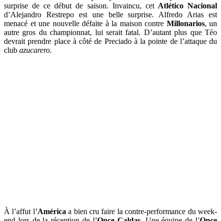
surprise de ce début de saison. Invaincu, cet
Atlético Nacional
d’Alejandro Restrepo est une belle surprise. Alfredo Arias est
menacé et une nouvelle défaite à la maison contre
Millonarios
, un
autre gros du championnat, lui serait fatal. D’autant plus que Téo
devrait prendre place à côté de Preciado à la pointe de l’attaque du
club
azucarero
.
À l’affut l’
América
a bien cru faire la contre-performance du week-
end lors de la réception de l’
Once Caldas
. Une équipe de l’
Once