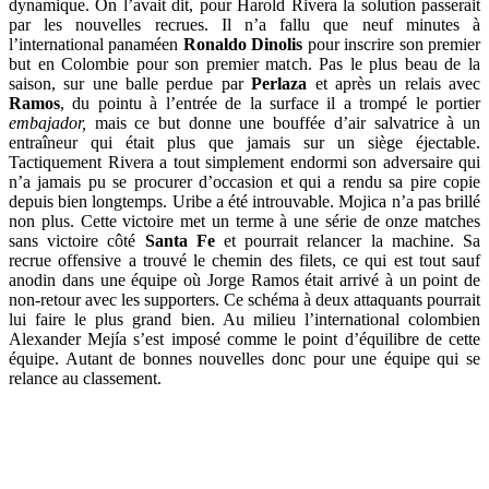
dynamique. On l’avait dit, pour Harold Rivera la solution passerait
par les nouvelles recrues. Il n’a fallu que neuf minutes à
l’international panaméen
Ronaldo Dinolis
pour inscrire son premier
but en Colombie pour son premier match. Pas le plus beau de la
saison, sur une balle perdue par
Perlaza
et après un relais avec
Ramos
, du pointu à l’entrée de la surface il a trompé le portier
embajador,
mais ce but donne une bouffée d’air salvatrice à un
entraîneur qui était plus que jamais sur un siège éjectable.
Tactiquement Rivera a tout simplement endormi son adversaire qui
n’a jamais pu se procurer d’occasion et qui a rendu sa pire copie
depuis bien longtemps. Uribe a été introuvable. Mojica n’a pas brillé
non plus. Cette victoire met un terme à une série de onze matches
sans victoire côté
Santa Fe
et pourrait relancer la machine. Sa
recrue offensive a trouvé le chemin des filets, ce qui est tout sauf
anodin dans une équipe où Jorge Ramos était arrivé à un point de
non-retour avec les supporters. Ce schéma à deux attaquants pourrait
lui faire le plus grand bien. Au milieu l’international colombien
Alexander Mejía s’est imposé comme le point d’équilibre de cette
équipe. Autant de bonnes nouvelles donc pour une équipe qui se
relance au classement.