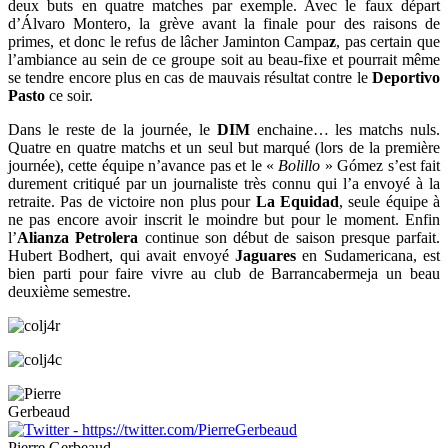
deux buts en quatre matches par exemple. Avec le faux départ
d’Álvaro Montero, la grève avant la finale pour des raisons de
primes, et donc le refus de lâcher Jaminton Campa
z
, pas certain que
l’ambiance au sein de ce groupe soit au beau-fixe et pourrait même
se tendre encore plus en cas de mauvais résultat contre le
Deportivo
Pasto
ce soir.
Dans le reste de la journée, le
DIM
enchaine… les matchs nuls.
Quatre en quatre matchs et un seul but marqué (lors de la première
journée), cette équipe n’avance pas et le «
Bolillo
» Gómez s’est fait
durement critiqué par un journaliste très connu qui l’a envoyé à la
retraite. Pas de victoire non plus pour
La Equidad
, seule équipe à
ne pas encore avoir inscrit le moindre but pour le moment. Enfin
l’
Alianza Petrolera
continue son début de saison presque parfait.
Hubert Bodhert, qui avait envoyé
Jaguares
en Sudamericana, est
bien parti pour faire vivre au club de Barrancabermeja un beau
deuxième semestre.
Pierre Gerbeaud