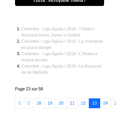
I 2018 : Incroyable Tolima !
Colombie - Liga Águila I 2018 : l'Atlético
Nacional favori, Junior a sombré
Colombie - Liga Águila I 2018 : Le champion
en grand danger
Colombie - Liga Águila I 2018 : L'América
respire encore
Colombie - Liga Águila I 2018 : Le Nacional
roi de Medellín
Page 23 sur 58
18
19
20
21
22
23
24