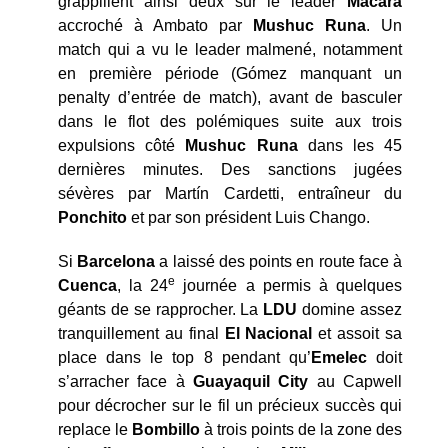
grappillent ainsi deux sur le leader
Macará
accroché à Ambato par
Mushuc
Runa
. Un
match qui a vu le leader malmené, notamment
en première période (Gómez manquant un
penalty d’entrée de match), avant de basculer
dans le flot des polémiques suite aux trois
expulsions côté
Mushuc Runa
dans les 45
dernières minutes. Des sanctions jugées
sévères par Martín Cardetti, entraîneur du
Ponchito
et par son président Luis Chango.
Si
Barcelona
a laissé des points en route face à
e
Cuenca
, la 24
journée a permis à quelques
géants de se rapprocher. La
LDU
domine assez
tranquillement au final
El
Nacional
et assoit sa
place dans le top 8 pendant qu’
Emelec
doit
s’arracher face à
Guayaquil City
au Capwell
pour décrocher sur le fil un précieux succès qui
replace le
Bombillo
à trois points de la zone des