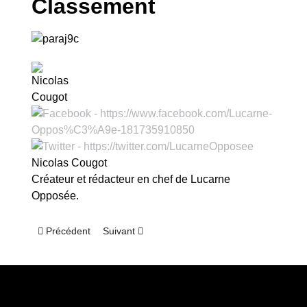
Classement
Nicolas Cougot
Créateur et rédacteur en chef de Lucarne
Opposée.
Article précédent : Paraguay – Apertura 2017 : à pas de géant
Article suivant : Paraguay – Apertura 2017 : à 
Précédent
Suivant