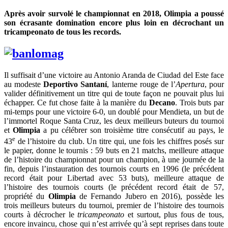
Après avoir survolé le championnat en 2018, Olimpia a poussé
son écrasante domination encore plus loin en décrochant un
tricampeonato de tous les records.
Il suffisait d’une victoire au Antonio Aranda de Ciudad del Este face
au modeste
Deportivo Santaní
, lanterne rouge de l’
Apertura
, pour
valider définitivement un titre qui de toute façon ne pouvait plus lui
échapper. Ce fut chose faite à la manière du
Decano
. Trois buts par
mi-temps pour une victoire 6-0, un doublé pour Mendieta, un but de
l’immortel Roque Santa Cruz, les deux meilleurs buteurs du tournoi
et
Olimpia
a pu célébrer son troisième titre consécutif au pays, le
e
43
de l’histoire du club. Un titre qui, une fois les chiffres posés sur
le papier, donne le tournis : 59 buts en 21 matchs, meilleure attaque
de l’histoire du championnat pour un champion, à une journée de la
fin, depuis l’instauration des tournois courts en 1996 (le précédent
record était pour Libertad avec 53 buts), meilleure attaque de
l’histoire des tournois courts (le précédent record était de 57,
propriété du
Olimpia
de Fernando Jubero en 2016), possède les
trois meilleurs buteurs du tournoi, premier de l’histoire des tournois
courts à décrocher le
tricampeonato
et surtout, plus fous de tous,
encore invaincu, chose qui n’est arrivée qu’à sept reprises dans toute