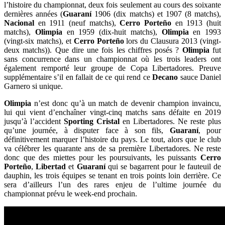
l’histoire du championnat, deux fois seulement au cours des soixante
dernières années (
Guaraní
1906 (dix matchs) et 1907 (8 matchs),
Nacional
en 1911 (neuf matchs),
Cerro Porteño
en 1913 (huit
matchs),
Olimpia
en 1959 (dix-huit matchs),
Olimpia
en 1993
(vingt-six matchs), et
Cerro Porteño
lors du Clausura 2013 (vingt-
deux matchs)). Que dire une fois les chiffres posés ?
Olimpia
fut
sans concurrence dans un championnat où les trois leaders ont
également remporté leur groupe de Copa Libertadores. Preuve
supplémentaire s’il en fallait de ce qui rend ce
Decano
sauce Daniel
Garnero si unique.
Olimpia
n’est donc qu’à un match de devenir champion invaincu,
lui qui vient d’enchaîner vingt-cinq matchs sans défaite en 2019
jusqu’à l’accident
Sporting Cristal
en Libertadores. Ne reste plus
qu’une journée, à disputer face à son fils,
Guaraní
, pour
définitivement marquer l’histoire du pays. Le tout, alors que le club
va célébrer les quarante ans de sa première Libertadores. Ne reste
donc que des miettes pour les poursuivants, les puissants
Cerro
Porteño
,
Libertad
et
Guaraní
qui se bagarrent pour le fauteuil de
dauphin, les trois équipes se tenant en trois points loin derrière. Ce
sera d’ailleurs l’un des rares enjeu de l’ultime journée du
championnat prévu le week-end prochain.