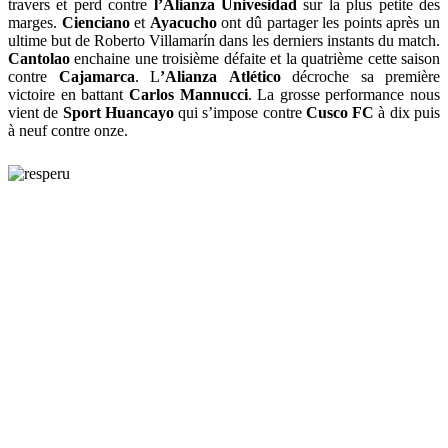
travers et perd contre
l’Alianza
Univesidad
sur la plus petite des
marges.
Cienciano
et
Ayacucho
ont dû partager les points après un
ultime but de Roberto Villamarín dans les derniers instants du match.
Cantolao
enchaine une troisième défaite et la quatrième cette saison
contre
Cajamarca
. L
’Alianza
Atlético
décroche sa première
victoire en battant
Carlos Mannucci
. La grosse performance nous
vient de
Sport
Huancayo
qui s’impose contre
Cusco
FC
à dix puis
à neuf contre onze.