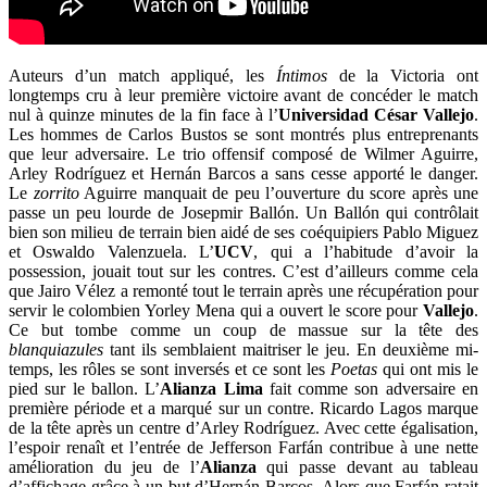
Auteurs d’un match appliqué, les
Íntimos
de la Victoria ont
longtemps cru à leur première victoire avant de concéder le match
nul à quinze minutes de la fin face à l’
Universidad
César
Vallejo
.
Les hommes de Carlos Bustos se sont montrés plus entreprenants
que leur adversaire. Le trio offensif composé de Wilmer Aguirre,
Arley Rodríguez et Hernán Barcos a sans cesse apporté le danger.
Le
zorrito
Aguirre manquait de peu l’ouverture du score après une
passe un peu lourde de Josepmir Ballón. Un Ballón qui contrôlait
bien son milieu de terrain bien aidé de ses coéquipiers Pablo Miguez
et Oswaldo Valenzuela. L’
UCV
, qui a l’habitude d’avoir la
possession, jouait tout sur les contres. C’est d’ailleurs comme cela
que Jairo Vélez a remonté tout le terrain après une récupération pour
servir le colombien Yorley Mena qui a ouvert le score pour
Vallejo
.
Ce but tombe comme un coup de massue sur la tête des
blanquiazules
tant ils semblaient maitriser le jeu. En deuxième mi-
temps, les rôles se sont inversés et ce sont les
Poetas
qui ont mis le
pied sur le ballon. L’
Alianza Lima
fait comme son adversaire en
première période et a marqué sur un contre. Ricardo Lagos marque
de la tête après un centre d’Arley Rodríguez. Avec cette égalisation,
l’espoir renaît et l’entrée de Jefferson Farfán contribue à une nette
amélioration du jeu de l’
Alianza
qui passe devant au tableau
d’affichage grâce à un but d’Hernán Barcos. Alors que Farfán ratait