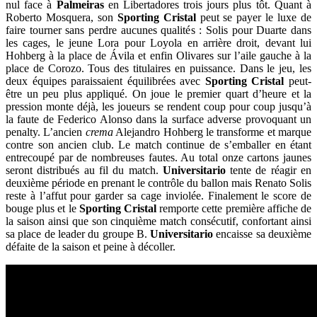
nul face à
Palmeiras
en Libertadores trois jours plus tôt. Quant à
Roberto Mosquera, son
Sporting
Cristal
peut se payer le luxe de
faire tourner sans perdre aucunes qualités : Solis pour Duarte dans
les cages, le jeune Lora pour Loyola en arrière droit, devant lui
Hohberg à la place de Ávila et enfin Olivares sur l’aile gauche à la
place de Corozo. Tous des titulaires en puissance. Dans le jeu, les
deux équipes paraissaient équilibrées avec
Sporting Cristal
peut-
être un peu plus appliqué. On joue le premier quart d’heure et la
pression monte déjà, les joueurs se rendent coup pour coup jusqu’à
la faute de Federico Alonso dans la surface adverse provoquant un
penalty. L’ancien
crema
Alejandro Hohberg le transforme et marque
contre son ancien club. Le match continue de s’emballer en étant
entrecoupé par de nombreuses fautes. Au total onze cartons jaunes
seront distribués au fil du match.
Universitario
tente de réagir en
deuxième période en prenant le contrôle du ballon mais Renato Solis
reste à l’affut pour garder sa cage inviolée. Finalement le score de
bouge plus et le
Sporting
Cristal
remporte cette première affiche de
la saison ainsi que son cinquième match consécutif, confortant ainsi
sa place de leader du groupe B.
Universitario
encaisse sa deuxième
défaite de la saison et peine à décoller.