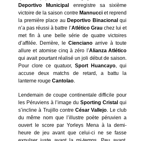
Deportivo Municipal
enregistre sa sixième
victoire de la saison contre
Mannucci
et reprend
la première place au
Deportivo Binacional
qui
n’a pas réussi à battre l’
Atlético Grau
chez lui et
met fin à une belle série de quatre victoires
d’affilée. Derrière, le
Cienciano
arrive à toute
allure et atomise cinq à zéro l’
Alianza Atlético
qui avait pourtant réalisé un joli début de saison.
Pour clore ce quatuor,
Sport Huancayo
, qui
accuse deux matchs de retard, a battu la
lanterne rouge
Cantolao
.
Lendemain de coupe continentale difficile pour
les Péruviens à l’image du
Sporting Cristal
qui
s’incline à Trujillo contre
César Vallejo
. Le club
du même nom que l’illustre poète péruvien a
ouvert le score par Yorleys Mena à la demi-
heure de jeu avant que celui-ci ne se fasse
expulser juste avant la mi-temps. Peu avant,