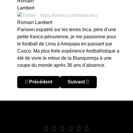
Romain Lambert
Parisien expatrié sur les terres Inca, père d’une
petite franco-péruvienne, je me passionne pour
le football de Lima à Arequipa en passant par
Cusco. Ma plus forte expérience footballistique a
été de vivre le retour de la Blanquirroja à une
coupe du monde après 36 ans d’absence.
Article précédent : Pérou – Ceviche de gol #17: 
Article suivant : Pérou – Ce
Précédent
Suivant