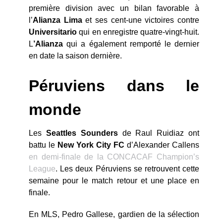
première division avec un bilan favorable à
l’
Alianza Lima
et ses cent-une victoires contre
Universitario
qui en enregistre quatre-vingt-huit.
L
’Alianza
qui a également remporté le dernier
en date la saison dernière.
Péruviens dans le
monde
Les
Seattles Sounders
de Raul Ruidiaz ont
battu le
New York City FC
d’Alexander Callens
en demi-finale de la CONCACAF Champion’s
League
. Les deux Péruviens se retrouvent cette
semaine pour le match retour et une place en
finale.
En MLS, Pedro Gallese, gardien de la sélection