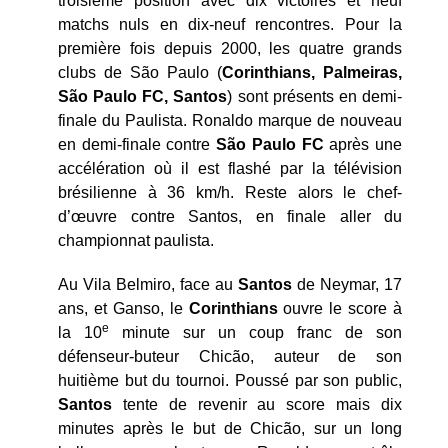
troisième position avec dix victoires et neuf
matchs nuls en dix-neuf rencontres. Pour la
première fois depuis 2000, les quatre grands
clubs de São Paulo (
Corinthians, Palmeiras,
São Paulo FC, Santos
) sont présents en demi-
finale du Paulista. Ronaldo marque de nouveau
en demi-finale contre
São Paulo FC
après une
accélération où il est flashé par la télévision
brésilienne à 36 km/h. Reste alors le chef-
d’œuvre contre Santos, en finale aller du
championnat paulista.
Au Vila Belmiro, face au
Santos
de Neymar, 17
ans, et Ganso, le
Corinthians
ouvre le score à
e
la 10
minute sur un coup franc de son
défenseur-buteur Chicão, auteur de son
huitième but du tournoi. Poussé par son public,
Santos
tente de revenir au score mais dix
minutes après le but de Chicão, sur un long