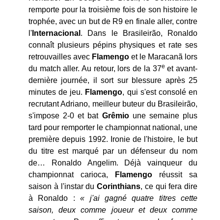
remporte pour la troisième fois de son histoire le
trophée, avec un but de R9 en finale aller, contre
l'
Internacional
. Dans le Brasileirão, Ronaldo
connaît plusieurs pépins physiques et rate ses
retrouvailles avec
Flamengo
et le Maracanã lors
e
du match aller. Au retour, lors de la 37
et avant-
dernière journée, il sort sur blessure après 25
minutes de jeu.
Flamengo
, qui s'est consolé en
recrutant Adriano, meilleur buteur du Brasileirão,
s'impose 2-0 et bat
Grêmio
une semaine plus
tard pour remporter le championnat national, une
première depuis 1992. Ironie de l'histoire, le but
du titre est marqué par un défenseur du nom
de… Ronaldo Angelim. Déjà vainqueur du
championnat carioca,
Flamengo
réussit sa
saison à l'instar du
Corinthians
, ce qui fera dire
à Ronaldo :
« j'ai gagné quatre titres cette
saison, deux comme joueur et deux comme