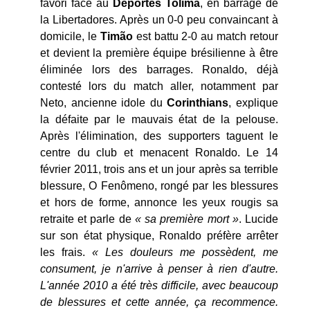
favori face au
Deportes Tolima
, en barrage de
la Libertadores. Après un 0-0 peu convaincant à
domicile, le
Timão
est battu 2-0 au match retour
et devient la première équipe brésilienne à être
éliminée lors des barrages. Ronaldo, déjà
contesté lors du match aller, notamment par
Neto, ancienne idole du
Corinthians
, explique
la défaite par le mauvais état de la pelouse.
Après l'élimination, des supporters taguent le
centre du club et menacent Ronaldo. Le 14
février 2011, trois ans et un jour après sa terrible
blessure, O Fenômeno, rongé par les blessures
et hors de forme, annonce les yeux rougis sa
retraite et parle de
« sa première mort »
. Lucide
sur son état physique, Ronaldo préfère arrêter
les frais.
« Les douleurs me possèdent, me
consument, je n'arrive à penser à rien d'autre.
L'année 2010 a été très difficile, avec beaucoup
de blessures et cette année, ça recommence.