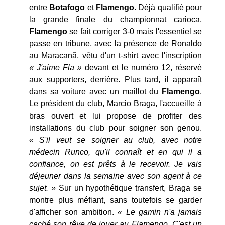
entre
Botafogo
et
Flamengo
. Déjà qualifié pour
la grande finale du championnat carioca,
Flamengo
se fait corriger 3-0 mais l'essentiel se
passe en tribune, avec la présence de Ronaldo
au Maracanã, vêtu d'un t-shirt avec l'inscription
« J'aime Fla »
devant et le numéro 12, réservé
aux supporters, derrière. Plus tard, il apparaît
dans sa voiture avec un maillot du
Flamengo
.
Le président du club, Marcio Braga, l'accueille à
bras ouvert et lui propose de profiter des
installations du club pour soigner son genou.
« S'il veut se soigner au club, avec notre
médecin Runco, qu'il connaît et en qui il a
confiance, on est prêts à le recevoir. Je vais
déjeuner dans la semaine avec son agent à ce
sujet. »
Sur un hypothétique transfert, Braga se
montre plus méfiant, sans toutefois se garder
d'afficher son ambition.
« Le gamin n'a jamais
caché son rêve de jouer au Flamengo. C'est un