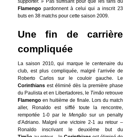
supporter. »
Pas suffisant pour que les fans du
Flamengo
pardonnent à celui qui a inscrit 23
buts en 38 matchs pour cette saison 2009.
Une fin de carrière
compliquée
La saison 2010, qui marque le centenaire du
club, est plus compliquée, malgré l'arrivée de
Roberto Carlos sur le couloir gauche. Le
Corinthians
est éliminé dès la première phase
du Paulista et en Libertadores, le
Timão
retrouve
Flamengo
en huitième de finale. Lors du match
aller, Ronaldo est sifflé toute la rencontre,
remportée 1-0 par le
Mengão
sur un penalty
d'Adriano. Malgré une victoire 2-1 au retour –
Ronaldo inscrivant le deuxième but du
Timão
au retour – le
Corinthians
est éliminé de