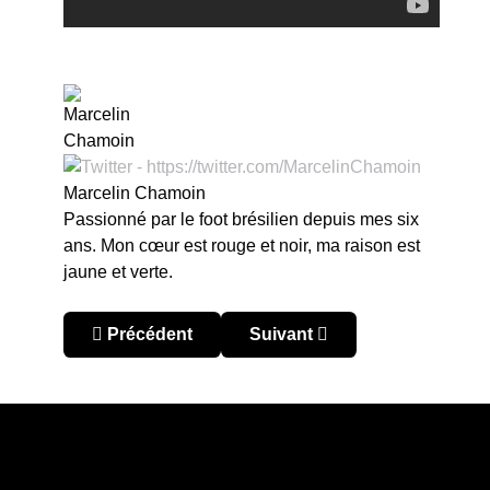
Marcelin Chamoin
Passionné par le foot brésilien depuis mes six
ans. Mon cœur est rouge et noir, ma raison est
jaune et verte.
Article précédent : Djalma Santos, le pionnier de
Article suivant : 2002, la r
Précédent
Suivant