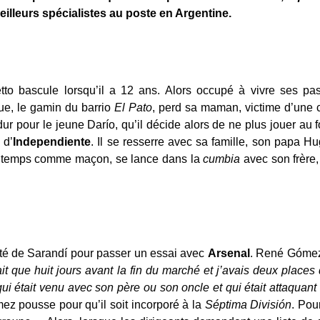
eilleurs spécialistes au poste en Argentine.
to bascule lorsqu’il a 12 ans. Alors occupé à vivre ses passi
ue, le gamin du barrio
El Pato
, perd sa maman, victime d’une 
ur pour le jeune Darío, qu’il décide alors de ne plus jouer au foot
 d’
Independiente
. Il se resserre avec sa famille, son papa H
 un temps comme maçon, se lance dans la
cumbia
avec son frère,
côté de Sarandí pour passer un essai avec
Arsenal
. René Gómez
tait que huit jours avant la fin du marché et j’avais deux place
qui était venu avec son père ou son oncle et qui était attaquant
ez pousse pour qu’il soit incorporé à la
Séptima División
. Po