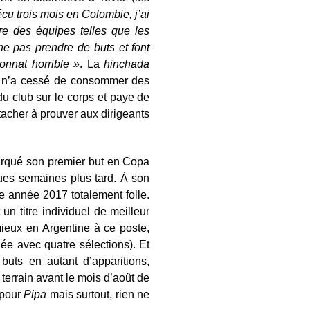
écu trois mois en Colombie, j’ai
re des équipes telles que les
ne pas prendre de buts et font
onnat horrible »
. La
hinchada
lub n’a cessé de consommer des
du club sur le corps et paye de
tacher à prouver aux dirigeants
marqué son premier but en Copa
ues semaines plus tard. À son
une année 2017 totalement folle.
n titre individuel de meilleur
mieux en Argentine à ce poste,
ée avec quatre sélections). Et
buts en autant d’apparitions,
terrain avant le mois d’août de
 pour
Pipa
mais surtout, rien ne