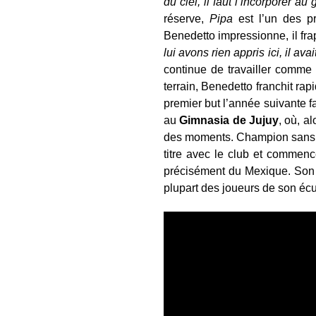
du ciel, il faut l’incorporer au
réserve,
Pipa
est l’un des p
Benedetto impressionne, il fr
lui avons rien appris ici, il avai
continue de travailler comme 
terrain, Benedetto franchit ra
premier but l’année suivante 
au
Gimnasia de Jujuy
, où, 
des moments. Champion sans tro
titre avec le club et commenc
précisément du Mexique. Son a
plupart des joueurs de son écu