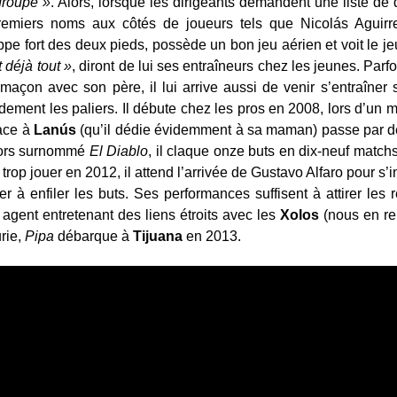
 groupe »
. Alors, lorsque les dirigeants demandent une liste de
remiers noms aux côtés de joueurs tels que Nicolás Aguir
appe fort des deux pieds, possède un bon jeu aérien et voit le
t déjà tout »
, diront de lui ses entraîneurs chez les jeunes. Parf
maçon avec son père, il lui arrive aussi de venir s’entraîner
pidement les paliers. Il débute chez les pros en 2008, lors d’un 
face à
Lanús
(qu’il dédie évidemment à sa maman) passe par d
alors surnommé
El Diablo
, il claque onze buts en dix-neuf matchs
p jouer en 2012, il attend l’arrivée de Gustavo Alfaro pour s’in
er à enfiler les buts. Ses performances suffisent à attirer les
gent entretenant des liens étroits avec les
Xolos
(nous en re
rie,
Pipa
débarque à
Tijuana
en 2013.