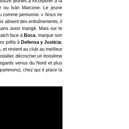
 douze jeunes à incorporer à la
re ou Iván Marcone. Le jeune
 jeu comme personne
. « Nous ne
ois absent des entraînements, il
 sans avoir mangé. Mais sur le
match face à
Boca
, marque son
es prêts à
Defensa y Justicia
,
, et revient au club au meilleur
staller, décrocher un troisième
 regards venus du Nord et plus
parlerons), chez qui il place la