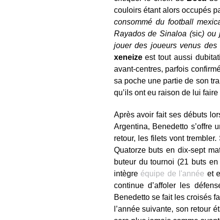
couloirs étant alors occupés p
consommé du football mexicai
Rayados de Sinaloa (
sic
) ou 
jouer des joueurs venus des 
xeneize
est tout aussi dubita
avant-centres, parfois confir
sa poche une partie de son tra
qu’ils ont eu raison de lui fair
Après avoir fait ses débuts l
Argentina, Benedetto s’offre 
retour, les filets vont tremble
Quatorze buts en dix-sept mat
buteur du tournoi (21 buts en
intègre
équipe de l'année
et e
continue d’affoler les défen
Benedetto se fait les croisés 
l’année suivante, son retour é