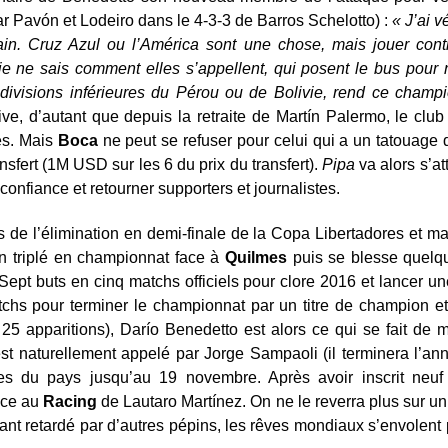
ar Pavón et Lodeiro dans le 4-3-3 de Barros Schelotto) :
« J’ai v
n. Cruz Azul ou l’América sont une chose, mais jouer cont
je ne sais comment elles s’appellent, qui posent le bus pour 
divisions inférieures du Pérou ou de Bolivie, rend ce champi
tive, d’autant que depuis la retraite de Martín Palermo, le c
més. Mais
Boca
ne peut se refuser pour celui qui a un tatouage 
nsfert (1M USD sur les 6 du prix du transfert).
Pipa
va alors s’at
e confiance et retourner supporters et journalistes.
ors de l’élimination en demi-finale de la Copa Libertadores et 
un triplé en championnat face à
Quilmes
puis se blesse quelq
r. Sept buts en cinq matchs officiels pour clore 2016 et lancer 
chs pour terminer le championnat par un titre de champion et u
 25 apparitions), Darío Benedetto est alors ce qui se fait de 
st naturellement appelé par Jorge Sampaoli (il terminera l’ann
ses du pays jusqu’au 19 novembre. Après avoir inscrit neuf 
face au
Racing
de Lautaro Martínez. On ne le reverra plus sur un 
tant retardé par d’autres pépins, les rêves mondiaux s’envolent