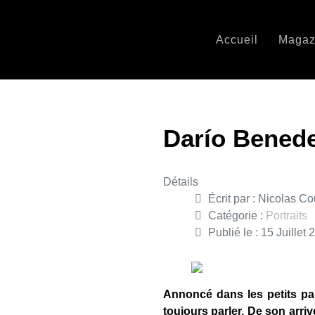
Accueil
Magaz
Darío Benedet
Détails
Écrit par :
Nicolas Co
Catégorie :
Portraits
Publié le : 15 Juillet
Annoncé dans les petits pap
toujours parler. De son arri