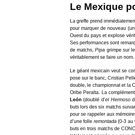
Le Mexique po
La greffe prend immédiatement.
pour marquer de nouveau (un
Ouest du pays et explose véri
Ses performances sont remarqu
de matchs,
Pipa
grimpe sur le
véritablement se faire un nom
Le géant mexicain veut se con
pose sur le banc, Cristian Pel
double, le championnat et la 
Oribe Peralta. La complémenta
León
(doublé d’
el Hermoso
d
buts lors des six matchs suiv
pour se rappeler aux mémoires
d’une folle
remontada
(0-3 au C
buts en trois matchs de CONCA