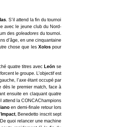
las
. S’il attend la fin du tournoi
ce avec le jeune club du Nord-
dium des
goleadores
du tournoi.
ans d’âge, en une cinquantaine
autre chose que les
Xolos
pour
hé quatre titres avec
León
se
rcent le groupe. L’objectif est
gauche, l’axe étant occupé par
e dès le premier match, face à
ant ensuite en claquant quatre
 il attend la CONCAChampions
iano
en demi-finale retour lors
’
Impact
, Benedetto inscrit sept
 De quoi relancer une machine