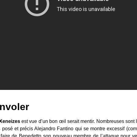
nvoler
Xeneizes
est vue d’un bon œil serait mentir. Nombreuses sont le
rs posé et précis Alejandro Fantino qui se montre excessif (comm
faire de Benedetto son nouveau membre de l’attaque pour veni