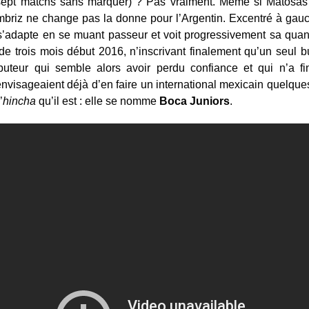
sept matchs sans marquer) ? Pas vraiment. Même si Matosas 
briz ne change pas la donne pour l’Argentin. Excentré à gauc
l s’adapte en se muant passeur et voit progressivement sa quant
de trois mois début 2016, n’inscrivant finalement qu’un seul b
uteur qui semble alors avoir perdu confiance et qui n’a f
envisageaient déjà d’en faire un international mexicain quelqu
’
hincha
qu’il est : elle se nomme
Boca Juniors
.