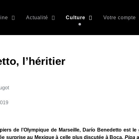
ine
Actualité
Culture
Votre compte
to, l’héritier
ugot
 2019
iers de l’Olympique de Marseille, Darío Benedetto est le g
vée surprise au Mexique à celle plus discutée à Boca,
Pipa
a