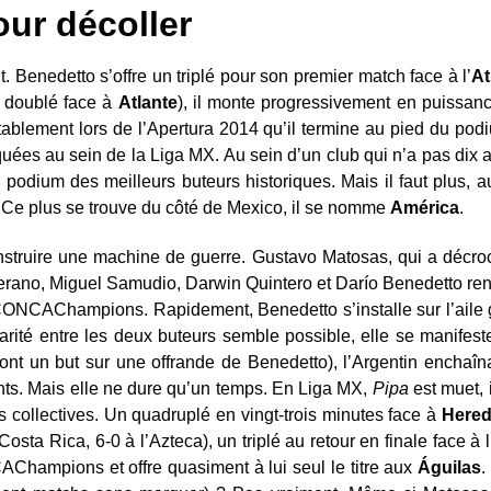
ur décoller
 Benedetto s’offre un triplé pour son premier match face à l’
At
 doublé face à
Atlante
), il monte progressivement en puissan
tablement lors de l’Apertura 2014 qu’il termine au pied du po
ées au sein de la Liga MX. Au sein d’un club qui n’a pas dix 
 podium des meilleurs buteurs historiques. Mais il faut plus, 
. Ce plus se trouve du côté de Mexico, il se nomme
América
.
struire une machine de guerre. Gustavo Matosas, qui a décroc
lerano, Miguel Samudio, Darwin Quintero et Darío Benedetto renfo
CONCAChampions. Rapidement, Benedetto s’installe sur l’aile 
rité entre les deux buteurs semble possible, elle se manifest
ont un but sur une offrande de Benedetto), l’Argentin enchaîn
ants. Mais elle ne dure qu’un temps. En Liga MX,
Pipa
est muet,
 collectives. Un quadruplé en vingt-trois minutes face à
Hered
osta Rica, 6-0 à l’Azteca), un triplé au retour en finale face à l
Champions et offre quasiment à lui seul le titre aux
Águilas
.