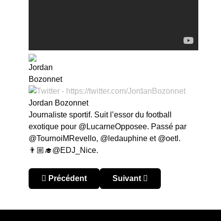
Jordan Bozonnet
Journaliste sportif. Suit l’essor du football
exotique pour @LucarneOpposee. Passé par
@TournoiMRevello, @ledauphine et @oetl.
👨🏼‍🎓@EDJ_Nice.
Article précédent : Coupe d’Asie 2019 – Corée d
Article suivant : Coupe d’Asi
Précédent
Suivant