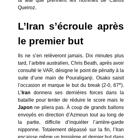
la tête que prennent les hommes de Carlos
Queiroz.
L’Iran s’écroule après
le premier but
Ils ne s’en relèveront jamais. Dix minutes plus
tard, l’arbitre australien, Chris Beath, après avoir
consulté le VAR, désigne le point de pénalty à la
suite d’une main de Pouraliganji. Osako saisit
e
l’occasion et marque le but du break (2-0, 67
).
L’
Iran
donnera ses dernières forces dans la
bataille pour tenter de réduire le score mais le
Japon
ne pliera pas. À coup de grands ballons
envoyés en direction d’Azmoun tout au long de
la partie, difficile d’inquiéter l’arrière-garde
nipponne. Totalement dépassé sur la fin, l’Iran
encaisse même un troisième et dernier but dans