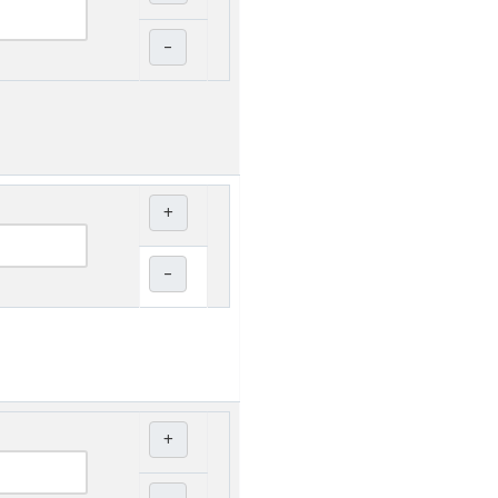
–
+
–
+