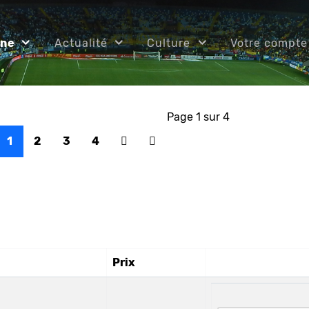
ine
Actualité
Culture
Votre compte
Page 1 sur 4
1
2
3
4
Prix