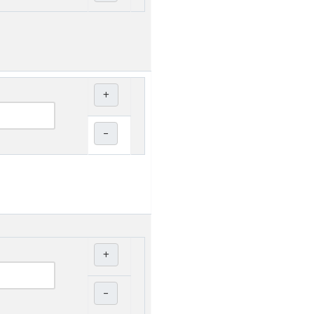
+
–
+
–