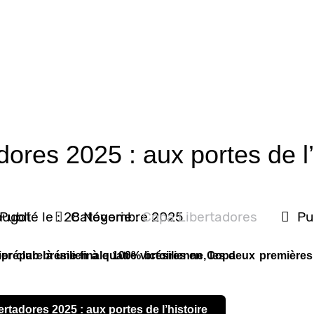
ores 2025 : aux portes de l’
ougot
Publié le : 28 Novembre 2025
Catégorie :
Copa Libertadores
Pu
er club brésilien à quatre victoires en Copa
prépare à une finale 100% brésilienne, les deux premières r
bertadores 2025 : aux portes de l’histoire