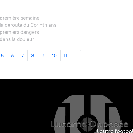
 première semaine
la déroute du Corinthians
 premiers dangers
dans la douleur
5
6
7
8
9
10