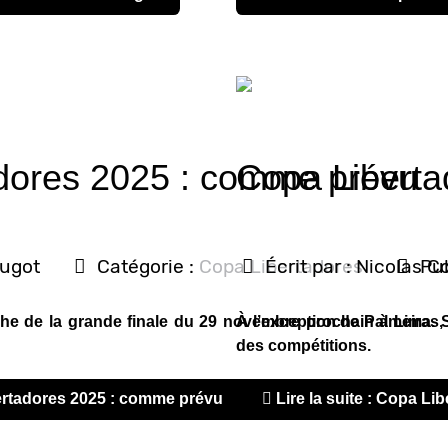
dores 2025 : comme prévu
Copa Liberta
ougot
Catégorie :
Copa Libertadores
Écrit par :
Nicolas C
Pub
che de la grande finale du 29 novembre prochain à Lima. S
À l’exception de Palmeiras, 
des compétitions.
ibertadores 2025 : comme prévu
Lire la suite : Copa Li