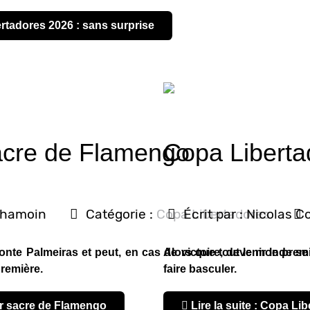
ertadores 2026 : sans surprise
acre de Flamengo
Copa Libertad
Chamoin
Catégorie :
Copa Libertadores
Écrit par :
Nicolas C
te Palmeiras et peut, en cas de victoire, devenir le premi
Alors que tout le monde se 
première.
faire basculer.
ier sacre de Flamengo
Lire la suite : Copa Li